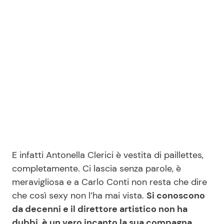
Seguici
Info
Chi siamo
Disclaimer e Privacy
Redazione
E infatti Antonella Clerici è vestita di paillettes,
Contattaci
completamente. Ci lascia senza parole, è
meravigliosa e a Carlo Conti non resta che dire
Pubblicità
che così sexy non l’ha mai vista.
Si conoscono
Privacy Policy
da decenni e il direttore artistico non ha
dubbi, è un vero incanto la sua compagna