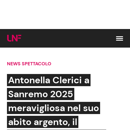
Vai al contenuto
NEWS SPETTACOLO
Cerca:
Antonella Clerici a
News e Cronaca
Gossip e TV
Sanremo 2025
Attualità Italiana
Bellezze VIP
meravigliosa nel suo
Dal Mondo
Coppie VIP
abito argento, il