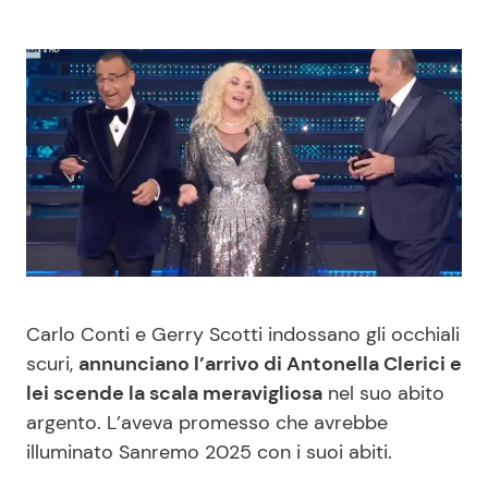
Benessere
Cucina e Ricette
Casa
Consigli di Cucina
Moda e Style
Dolci
Mondo Mamma
Le Ricette in TV
News benessere
Primi Piatti
Carlo Conti e Gerry Scotti indossano gli occhiali
Salute
Ricette Facili e Veloci
scuri,
annunciano l’arrivo di Antonella Clerici e
lei scende la scala meravigliosa
nel suo abito
Viaggi e Turismo
Ricette Feste
argento. L’aveva promesso che avrebbe
illuminato Sanremo 2025 con i suoi abiti.
Festività
Ricette per Bambini