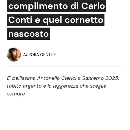
complimento di Carlo
Economia
Fiction e Serie TV
Conti e quel cornetto
Persone Scomparse
Programmi TV
nascosto
Politica
Reality e Talent
Soap Opera
AURORA GENTILE
ShowBiz
Social News
E' bellissima Antonella Clerici a Sanremo 2025,
l'abito argento e la leggerezza che sceglie
News Cinema
News dal mondo
sempre
News Musica
News Spettacolo