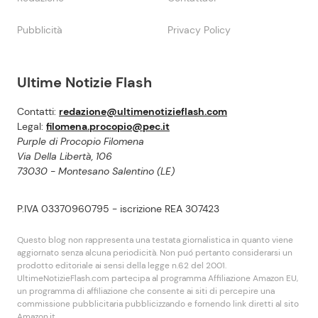
Pubblicità
Privacy Policy
Ultime Notizie Flash
Contatti:
redazione@ultimenotizieflash.com
Legal:
filomena.procopio@pec.it
Purple di Procopio Filomena
Via Della Libertà, 106
73030 - Montesano Salentino (LE)
P.IVA 03370960795 - iscrizione REA 307423
Questo blog non rappresenta una testata giornalistica in quanto viene
aggiornato senza alcuna periodicità. Non puó pertanto considerarsi un
prodotto editoriale ai sensi della legge n.62 del 2001.
UltimeNotizieFlash.com partecipa al programma Affiliazione Amazon EU,
un programma di affiliazione che consente ai siti di percepire una
commissione pubblicitaria pubblicizzando e fornendo link diretti al sito
Amazon.it.