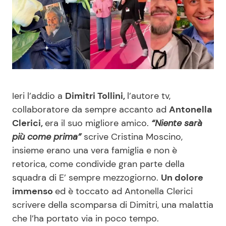
Benessere
Cucina e Ricette
Casa
Consigli di Cucina
Moda e Style
Dolci
Ieri l’addio a
Dimitri Tollini,
l’autore tv,
Mondo Mamma
Le Ricette in TV
collaboratore da sempre accanto ad
Antonella
Clerici,
era il suo migliore amico.
“Niente sarà
News benessere
Primi Piatti
più come prima”
scrive Cristina Moscino,
insieme erano una vera famiglia e non è
Salute
Ricette Facili e Veloci
retorica, come condivide gran parte della
squadra di E’ sempre mezzogiorno.
Un dolore
Viaggi e Turismo
Ricette Feste
immenso
ed è toccato ad Antonella Clerici
scrivere della scomparsa di Dimitri, una malattia
Festività
Ricette per Bambini
che l’ha portato via in poco tempo.