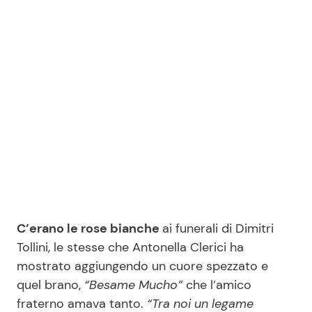
Seguici
Info
Chi siamo
Disclaimer e Privacy
Redazione
C’erano le rose bianche
ai funerali di Dimitri
Contattaci
Tollini, le stesse che Antonella Clerici ha
Pubblicità
mostrato aggiungendo un cuore spezzato e
Privacy Policy
quel brano,
“Besame Mucho”
che l’amico
fraterno amava tanto.
“Tra noi un legame