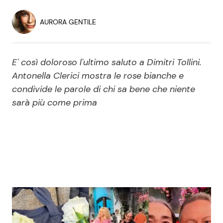
Economia
Fiction e Serie TV
AURORA GENTILE
Persone Scomparse
Programmi TV
E' così doloroso l'ultimo saluto a Dimitri Tollini.
Politica
Reality e Talent
Antonella Clerici mostra le rose bianche e
condivide le parole di chi sa bene che niente
Soap Opera
sarà più come prima
ShowBiz
Social News
News Cinema
News dal mondo
News Musica
News Spettacolo