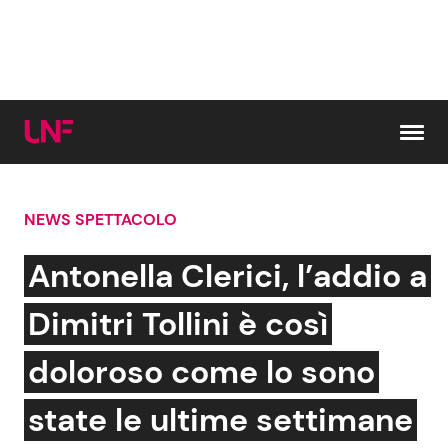
Vai al contenuto
NEWS SPETTACOLO
Cerca:
Antonella Clerici, l’addio a
News e Cronaca
Gossip e TV
Dimitri Tollini è così
Attualità Italiana
Bellezze VIP
doloroso come lo sono
Dal Mondo
Coppie VIP
state le ultime settimane