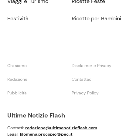
Viaggi e Turismo
Ricette Feste
Festività
Ricette per Bambini
Chi siamo
Disclaimer e Privacy
Redazione
Contattaci
Pubblicità
Privacy Policy
Ultime Notizie Flash
Contatti:
redazione@ultimenotizieflash.com
Legal:
filomena.procopio@pec.it