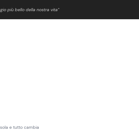
gio più bello della nostra vita”
ShowBiz
News Cinema
News Musica
News Spettacolo
’Isola e tutto cambia