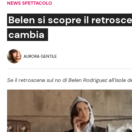
NEWS SPETTACOLO
Soap Opera
Belen si scopre il retrosce
cambia
Social News
Benessere
News dal mondo
Casa
AURORA GENTILE
Moda e Style
Mondo Mamma
Se il retroscena sul no di Belen Rodriguez all'Isola
News benessere
Salute
Viaggi e Turismo
Festività