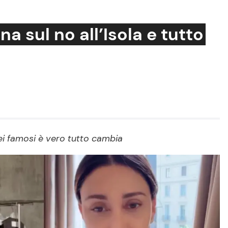
na sul no all’Isola e tutto
Cucina e Ricette
Consigli di Cucina
Dolci
Le Ricette in TV
 dei famosi è vero tutto cambia
Primi Piatti
Ricette Facili e Veloci
Ricette Feste
Ricette per Bambini