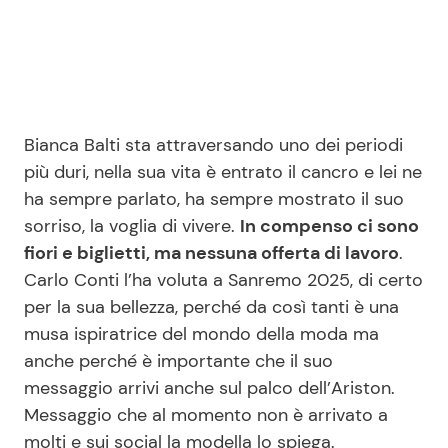
Seguici
Bianca Balti sta attraversando uno dei periodi
più duri, nella sua vita è entrato il cancro e lei ne
Info
ha sempre parlato, ha sempre mostrato il suo
sorriso, la voglia di vivere.
In compenso ci sono
Chi siamo
fiori e biglietti, ma nessuna offerta di lavoro
.
Disclaimer e Privacy
Carlo Conti l’ha voluta a Sanremo 2025, di certo
Redazione
per la sua bellezza, perché da così tanti è una
musa ispiratrice del mondo della moda ma
Contattaci
anche perché è importante che il suo
Pubblicità
messaggio arrivi anche sul palco dell’Ariston.
Privacy Policy
Messaggio che al momento non è arrivato a
molti e sui social la modella lo spiega.