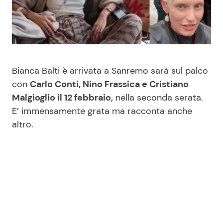
Benessere
Cucina e Ricette
Casa
Consigli di Cucina
Moda e Style
Dolci
Bianca Balti è arrivata a Sanremo sarà sul palco
con
Carlo Conti, Nino Frassica e Cristiano
Malgioglio il 12 febbraio,
nella seconda serata.
Mondo Mamma
Le Ricette in TV
E’ immensamente grata ma racconta anche
altro.
News benessere
Primi Piatti
Salute
Ricette Facili e Veloci
Viaggi e Turismo
Ricette Feste
Festività
Ricette per Bambini