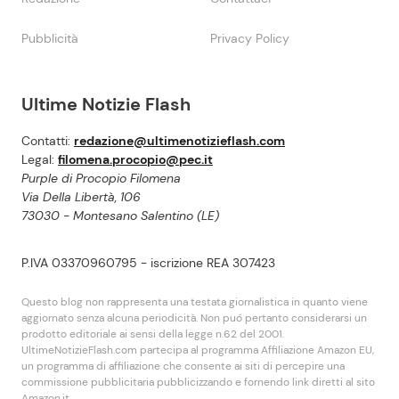
Pubblicità
Privacy Policy
Ultime Notizie Flash
Contatti:
redazione@ultimenotizieflash.com
Legal:
filomena.procopio@pec.it
Purple di Procopio Filomena
Via Della Libertà, 106
73030 - Montesano Salentino (LE)
P.IVA 03370960795 - iscrizione REA 307423
Questo blog non rappresenta una testata giornalistica in quanto viene
aggiornato senza alcuna periodicità. Non puó pertanto considerarsi un
prodotto editoriale ai sensi della legge n.62 del 2001.
UltimeNotizieFlash.com partecipa al programma Affiliazione Amazon EU,
un programma di affiliazione che consente ai siti di percepire una
commissione pubblicitaria pubblicizzando e fornendo link diretti al sito
Amazon.it.