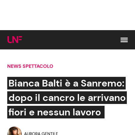
Vai al contenuto
NEWS SPETTACOLO
Cerca:
Bianca Balti è a Sanremo:
News e Cronaca
Gossip e TV
dopo il cancro le arrivano
Attualità Italiana
Bellezze VIP
fiori e nessun lavoro
Dal Mondo
Coppie VIP
AURORA GENTILE