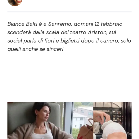
Economia
Fiction e Serie TV
Persone Scomparse
Programmi TV
Bianca Balti è a Sanremo, domani 12 febbraio
scenderà dalla scala del teatro Ariston, sui
Politica
social parla di fiori e biglietti dopo il cancro, solo
Reality e Talent
quelli anche se sinceri
Soap Opera
ShowBiz
Social News
News Cinema
News dal mondo
News Musica
News Spettacolo