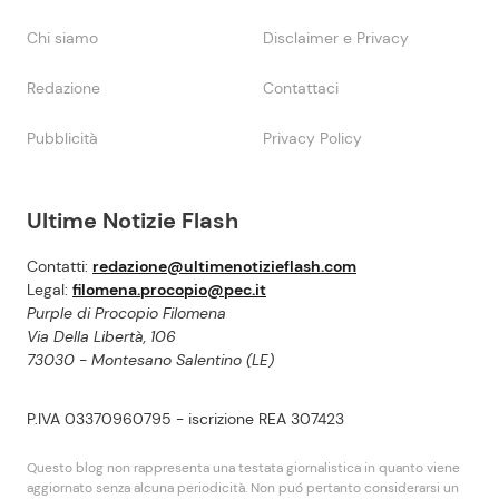
Chi siamo
Disclaimer e Privacy
Redazione
Contattaci
Pubblicità
Privacy Policy
Ultime Notizie Flash
Contatti:
redazione@ultimenotizieflash.com
Legal:
filomena.procopio@pec.it
Purple di Procopio Filomena
Via Della Libertà, 106
73030 - Montesano Salentino (LE)
P.IVA 03370960795 - iscrizione REA 307423
Questo blog non rappresenta una testata giornalistica in quanto viene
aggiornato senza alcuna periodicità. Non puó pertanto considerarsi un