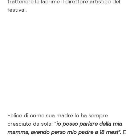
trattenere le lacrime il direttore artistico del
festival.
Seguici
Info
Chi siamo
Disclaimer e Privacy
Redazione
Contattaci
Pubblicità
Felice di come sua madre lo ha sempre
cresciuto da sola: “
io posso parlare della mia
Privacy Policy
mamma, avendo perso mio padre a 18 mesi”.
E