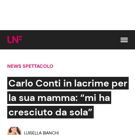
Vai al contenuto
NEWS SPETTACOLO
Cerca:
Carlo Conti in lacrime per
News e Cronaca
Gossip e TV
la sua mamma: “mi ha
Attualità Italiana
Bellezze VIP
cresciuto da sola”
Dal Mondo
Coppie VIP
LUISELLA BIANCHI