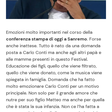
Benessere
Cucina e Ricette
Casa
Consigli di Cucina
Emozioni molto importanti nel corso della
Moda e Style
Dolci
conferenza stampa di oggi a Sanremo
. Forse
anche inattese. Tutto è nato da una domanda
Mondo Mamma
Le Ricette in TV
posta a Carlo Conti ma anche agli altri papà e
alle mamme presenti in questo Festival.
News benessere
Primi Piatti
Educazione dei figli, quello che viene filtrato,
quello che viene donato, come la musica viene
Salute
Ricette Facili e Veloci
spiegata in famiglia. Domanda che ha fatto
molto emozionare Carlo Conti per un motivo
Viaggi e Turismo
Ricette Feste
principale. Non solo per il grande amore che
nutre per suo figlio Matteo ma anche per quella
Festività
Ricette per Bambini
che è stata la sua infanzia. Non ce l’ha fatta a