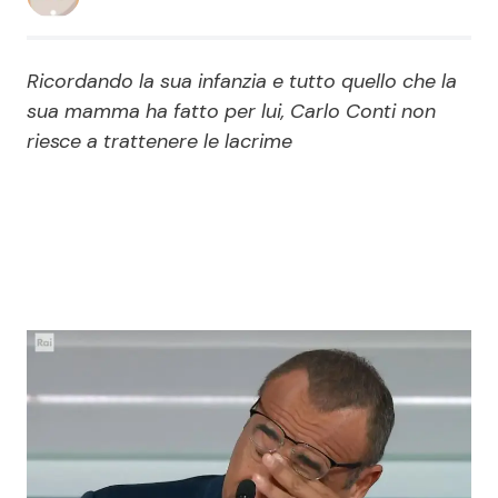
Economia
Fiction e Serie TV
Ricordando la sua infanzia e tutto quello che la
Persone Scomparse
Programmi TV
sua mamma ha fatto per lui, Carlo Conti non
riesce a trattenere le lacrime
Politica
Reality e Talent
Soap Opera
ShowBiz
Social News
News Cinema
News dal mondo
News Musica
News Spettacolo