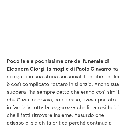
Seguici
Info
Poco fa e a pochissime ore dal funerale di
Chi siamo
Eleonora Giorgi, la moglie di Paolo Ciavarro
ha
Disclaimer e Privacy
spiegato in una storia sui social il perché per lei
è così complicato restare in silenzio. Anche sua
Redazione
suocera l’ha sempre detto che erano così simili,
Contattaci
che Clizia Incorvaia, non a caso, aveva portato
Pubblicità
in famiglia tutta la leggerezza che li ha resi felici,
che li fatti ritrovare insieme. Assurdo che
Privacy Policy
adesso ci sia chi la critica perché continua a