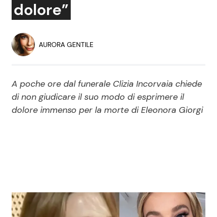
dolore”
Economia
Fiction e Serie TV
Persone Scomparse
Programmi TV
AURORA GENTILE
Politica
Reality e Talent
A poche ore dal funerale Clizia Incorvaia chiede
Soap Opera
di non giudicare il suo modo di esprimere il
dolore immenso per la morte di Eleonora Giorgi
ShowBiz
Social News
News Cinema
News dal mondo
News Musica
News Spettacolo