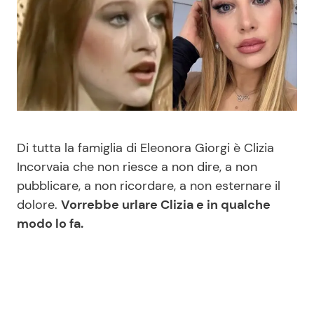
Benessere
Cucina e Ricette
Casa
Consigli di Cucina
Moda e Style
Dolci
Mondo Mamma
Le Ricette in TV
Di tutta la famiglia di Eleonora Giorgi è Clizia
Incorvaia che non riesce a non dire, a non
News benessere
Primi Piatti
pubblicare, a non ricordare, a non esternare il
dolore.
Vorrebbe urlare Clizia e in qualche
Salute
Ricette Facili e Veloci
modo lo fa.
Viaggi e Turismo
Ricette Feste
Festività
Ricette per Bambini