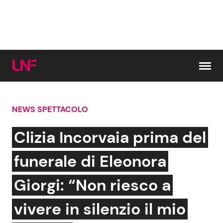
Vai al contenuto
NEWS SPETTACOLO
Cerca:
Clizia Incorvaia prima del
News e Cronaca
Gossip e TV
funerale di Eleonora
Attualità Italiana
Bellezze VIP
Giorgi: “Non riesco a
Dal Mondo
Coppie VIP
vivere in silenzio il mio