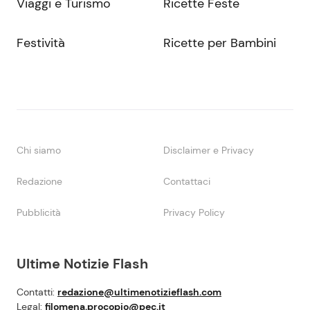
Viaggi e Turismo
Ricette Feste
Festività
Ricette per Bambini
Chi siamo
Disclaimer e Privacy
Redazione
Contattaci
Pubblicità
Privacy Policy
Ultime Notizie Flash
Contatti:
redazione@ultimenotizieflash.com
Legal:
filomena.procopio@pec.it