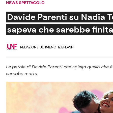
NEWS SPETTACOLO
Soap Opera
Davide Parenti su Nadia T
sapeva che sarebbe finita
Social News
Benessere
REDAZIONE ULTIMENOTIZIEFLASH
News dal mondo
Casa
Moda e Style
Mondo Mamma
Le parole di Davide Parenti che spiega quello che è
sarebbe morta
News benessere
Salute
Viaggi e Turismo
Festività