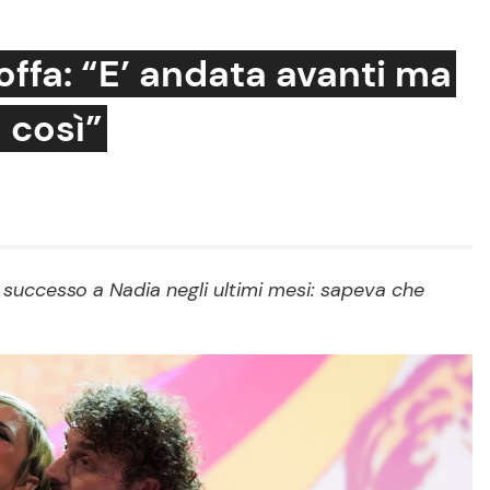
offa: “E’ andata avanti ma
 così”
Cucina e Ricette
Consigli di Cucina
Dolci
Le Ricette in TV
 successo a Nadia negli ultimi mesi: sapeva che
Primi Piatti
Ricette Facili e Veloci
Ricette Feste
Ricette per Bambini