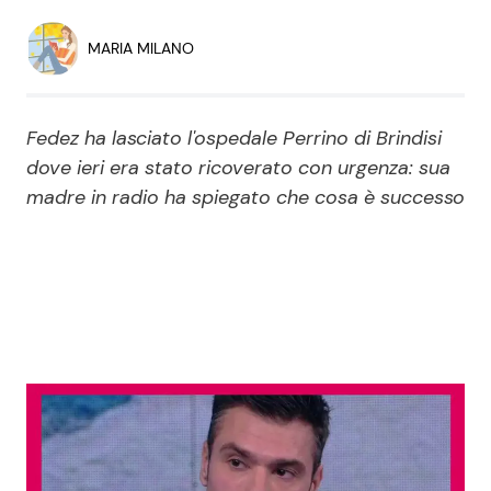
Economia
Fiction e Serie TV
MARIA MILANO
Persone Scomparse
Programmi TV
Fedez ha lasciato l'ospedale Perrino di Brindisi
Politica
Reality e Talent
dove ieri era stato ricoverato con urgenza: sua
madre in radio ha spiegato che cosa è successo
Soap Opera
ShowBiz
Social News
News Cinema
News dal mondo
News Musica
News Spettacolo