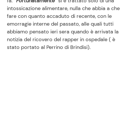
fa. “
Fortunatamente
” si è trattato solo di una
intossicazione alimentare, nulla che abbia a che
fare con quanto accaduto di recente, con le
Seguici
emorragie interne del passato, alle quali tutti
abbiamo pensato ieri sera quando è arrivata la
notizia del ricovero del rapper in ospedale ( è
stato portato al Perrino di Brindisi).
Info
Chi siamo
Disclaimer e Privacy
Redazione
Contattaci
Pubblicità
Privacy Policy