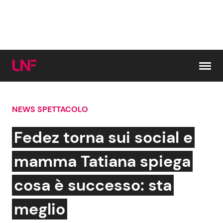
Vai al contenuto
NEWS SPETTACOLO
Cerca:
Fedez torna sui social e
News e Cronaca
Gossip e TV
mamma Tatiana spiega
Attualità Italiana
Bellezze VIP
cosa è successo: sta
Dal Mondo
Coppie VIP
meglio