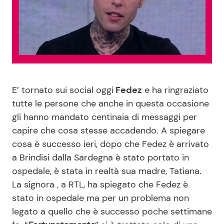
Benessere
Cucina e Ricette
Casa
Consigli di Cucina
Moda e Style
Dolci
E’ tornato sui social oggi
Fedez
e ha ringraziato
Mondo Mamma
Le Ricette in TV
tutte le persone che anche in questa occasione
gli hanno mandato centinaia di messaggi per
News benessere
Primi Piatti
capire che cosa stesse accadendo. A spiegare
cosa è successo ieri, dopo che Fedez è arrivato
Salute
Ricette Facili e Veloci
a Brindisi dalla Sardegna è stato portato in
ospedale, è stata in realtà sua madre, Tatiana.
Viaggi e Turismo
Ricette Feste
La signora , a RTL, ha spiegato che Fedez è
stato in ospedale ma per un problema non
legato a quello che è successo poche settimane
Festività
Ricette per Bambini