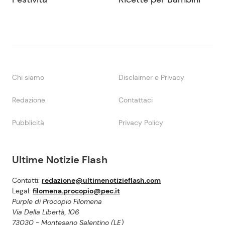
Chi siamo
Disclaimer e Privacy
Redazione
Contattaci
Pubblicità
Privacy Policy
Ultime Notizie Flash
Contatti:
redazione@ultimenotizieflash.com
Legal:
filomena.procopio@pec.it
Purple di Procopio Filomena
Via Della Libertà, 106
73030 - Montesano Salentino (LE)