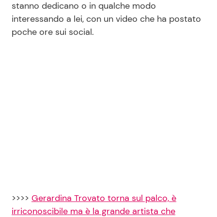
stanno dedicano o in qualche modo
interessando a lei, con un video che ha postato
poche ore sui social.
Seguici
Info
Chi siamo
Disclaimer e Privacy
Redazione
Contattaci
Pubblicità
Privacy Policy
>>>>
Gerardina Trovato torna sul palco, è
irriconoscibile ma è la grande artista che