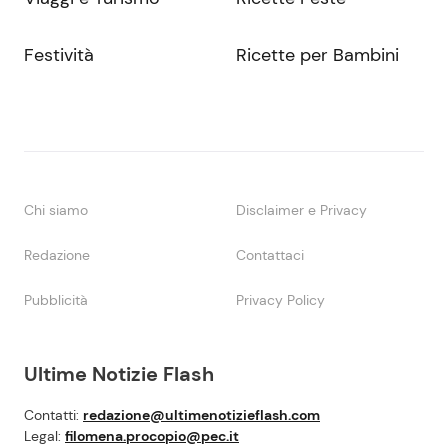
Festività
Ricette per Bambini
Chi siamo
Disclaimer e Privacy
Redazione
Contattaci
Pubblicità
Privacy Policy
Ultime Notizie Flash
Contatti:
redazione@ultimenotizieflash.com
Legal:
filomena.procopio@pec.it