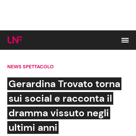
Vai al contenuto
NEWS SPETTACOLO
Cerca:
Gerardina Trovato torna
News e Cronaca
Gossip e TV
sui social e racconta il
Attualità Italiana
Bellezze VIP
dramma vissuto negli
Dal Mondo
Coppie VIP
ultimi anni