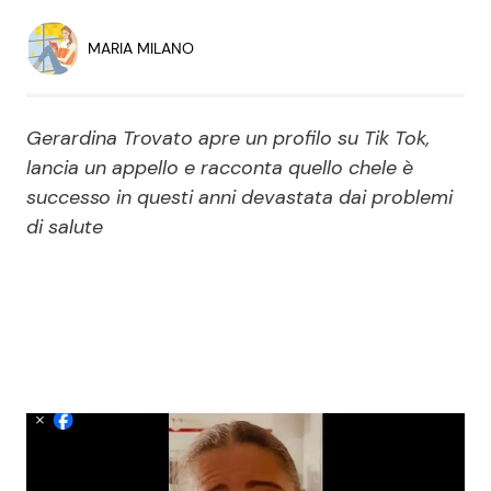
Economia
Fiction e Serie TV
MARIA MILANO
Persone Scomparse
Programmi TV
Gerardina Trovato apre un profilo su Tik Tok,
Politica
Reality e Talent
lancia un appello e racconta quello chele è
successo in questi anni devastata dai problemi
Soap Opera
di salute
ShowBiz
Social News
News Cinema
News dal mondo
News Musica
News Spettacolo