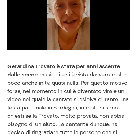
Benessere
Cucina e Ricette
Casa
Consigli di Cucina
Moda e Style
Dolci
Mondo Mamma
Le Ricette in TV
Gerardina Trovato è stata per anni assente
dalle scene
musicali e si è vista davvero molto
News benessere
Primi Piatti
poco anche in tv, quasi nulla. Per questo motivo
forse, nel momento in cui è diventato virale un
Salute
Ricette Facili e Veloci
video nel quale la cantate si esibiva durante una
festa patronale in Sardegna, in molti si sono
Viaggi e Turismo
Ricette Feste
chiesti se la Trovato, molto provata, non abbia
bisogno di un aiuto. La cantante dunque, ha
Festività
Ricette per Bambini
deciso di ringraziare tutte le persone che si