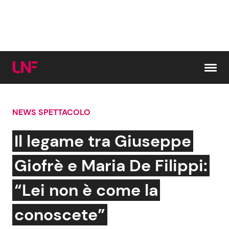
Vai al contenuto
NEWS SPETTACOLO
Cerca:
Il legame tra Giuseppe
News e Cronaca
Gossip e TV
Giofrè e Maria De Filippi:
Attualità Italiana
Bellezze VIP
“Lei non è come la
Dal Mondo
Coppie VIP
conoscete”