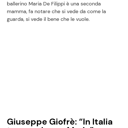
ballerino Maria De Filippi è una seconda
mamma, fa notare che si vede da come la
guarda, si vede il bene che le vuole.
Seguici
Info
Chi siamo
Disclaimer e Privacy
Redazione
Contattaci
Pubblicità
Privacy Policy
Giuseppe Giofrè: “In Italia