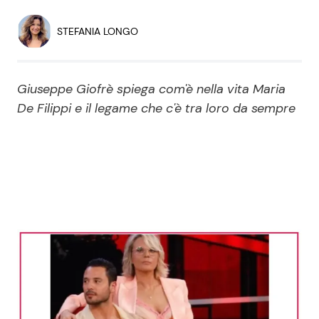
Economia
Fiction e Serie TV
STEFANIA LONGO
Persone Scomparse
Programmi TV
Giuseppe Giofrè spiega com'è nella vita Maria
Politica
Reality e Talent
De Filippi e il legame che c'è tra loro da sempre
Soap Opera
ShowBiz
Social News
News Cinema
News dal mondo
News Musica
News Spettacolo