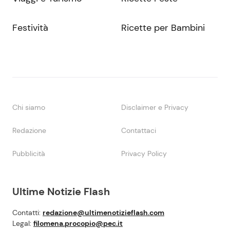
Festività
Ricette per Bambini
Chi siamo
Disclaimer e Privacy
Redazione
Contattaci
Pubblicità
Privacy Policy
Ultime Notizie Flash
Contatti:
redazione@ultimenotizieflash.com
Legal:
filomena.procopio@pec.it