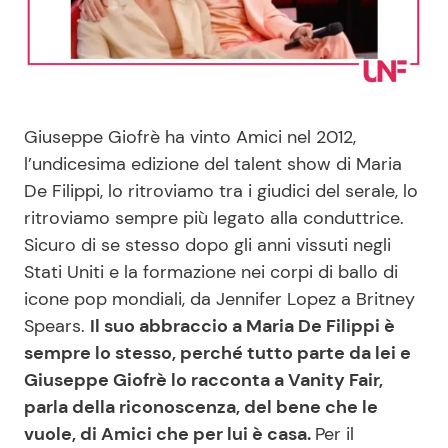
Benessere
Cucina e Ricette
Casa
Consigli di Cucina
Giuseppe Giofrè ha vinto Amici nel 2012,
Moda e Style
Dolci
l’undicesima edizione del talent show di Maria
De Filippi, lo ritroviamo tra i giudici del serale, lo
Mondo Mamma
Le Ricette in TV
ritroviamo sempre più legato alla conduttrice.
Sicuro di se stesso dopo gli anni vissuti negli
News benessere
Primi Piatti
Stati Uniti e la formazione nei corpi di ballo di
icone pop mondiali, da Jennifer Lopez a Britney
Salute
Ricette Facili e Veloci
Spears.
Il suo abbraccio a Maria De Filippi è
sempre lo stesso, perché tutto parte da lei e
Viaggi e Turismo
Ricette Feste
Giuseppe Giofrè lo racconta a Vanity Fair,
parla della riconoscenza, del bene che le
Festività
Ricette per Bambini
vuole, di Amici che per lui è casa.
Per il