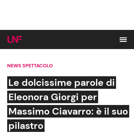
Vai al contenuto
NEWS SPETTACOLO
Cerca:
Le dolcissime parole di
News e Cronaca
Gossip e TV
Eleonora Giorgi per
Attualità Italiana
Bellezze VIP
Massimo Ciavarro: è il suo
Dal Mondo
Coppie VIP
pilastro