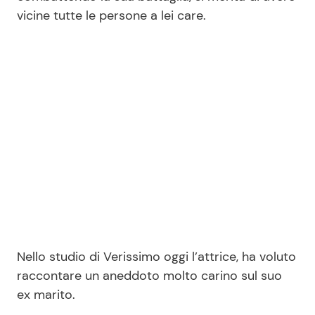
vicine tutte le persone a lei care.
Seguici
Info
Chi siamo
Disclaimer e Privacy
Redazione
Contattaci
Nello studio di Verissimo oggi l’attrice, ha voluto
Pubblicità
raccontare un aneddoto molto carino sul suo
Privacy Policy
ex marito.