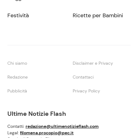
Festività
Ricette per Bambini
Chi siamo
Disclaimer e Privacy
Redazione
Contattaci
Pubblicità
Privacy Policy
Ultime Notizie Flash
Contatti:
redazione@ultimenotizieflash.com
Legal:
filomena.procopio@pec.it