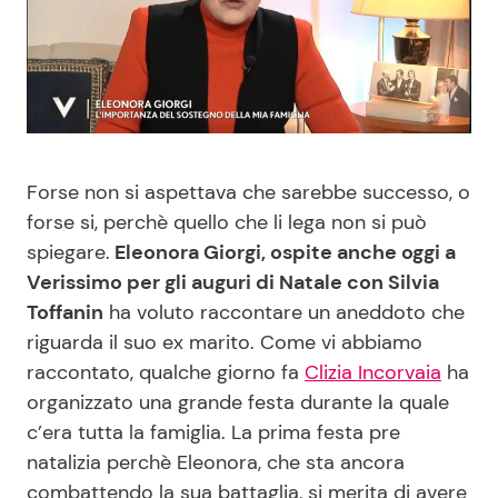
Benessere
Cucina e Ricette
Casa
Consigli di Cucina
Moda e Style
Dolci
Forse non si aspettava che sarebbe successo, o
Mondo Mamma
Le Ricette in TV
forse si, perchè quello che li lega non si può
spiegare.
Eleonora Giorgi, ospite anche oggi a
Verissimo per gli auguri di Natale con Silvia
News benessere
Primi Piatti
Toffanin
ha voluto raccontare un aneddoto che
riguarda il suo ex marito. Come vi abbiamo
Salute
Ricette Facili e Veloci
raccontato, qualche giorno fa
Clizia Incorvaia
ha
organizzato una grande festa durante la quale
Viaggi e Turismo
Ricette Feste
c’era tutta la famiglia. La prima festa pre
natalizia perchè Eleonora, che sta ancora
Festività
Ricette per Bambini
combattendo la sua battaglia, si merita di avere