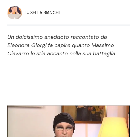
Economia
Fiction e Serie TV
LUISELLA BIANCHI
Persone Scomparse
Programmi TV
Un dolcissimo aneddoto raccontato da
Politica
Reality e Talent
Eleonora Giorgi fa capire quanto Massimo
Ciavarro le stia accanto nella sua battaglia
Soap Opera
ShowBiz
Social News
News Cinema
News dal mondo
News Musica
News Spettacolo