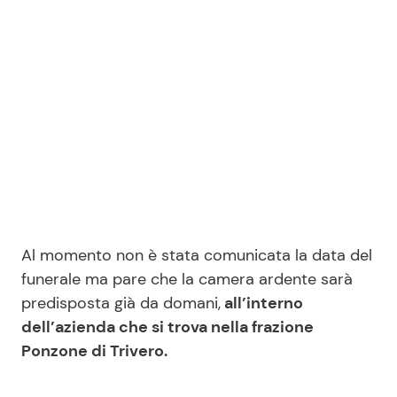
Seguici
Info
Chi siamo
Disclaimer e Privacy
Al momento non è stata comunicata la data del
Redazione
funerale ma pare che la camera ardente sarà
Contattaci
predisposta già da domani,
all’interno
dell’azienda che si trova nella frazione
Pubblicità
Ponzone di Trivero.
Privacy Policy