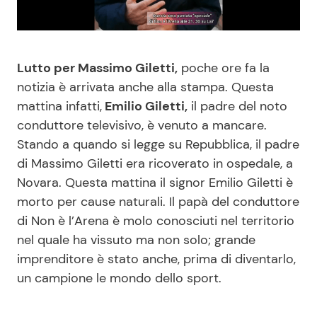
Benessere
Cucina e Ricette
Casa
Consigli di Cucina
Lutto per Massimo Giletti,
poche ore fa la
notizia è arrivata anche alla stampa. Questa
Moda e Style
Dolci
mattina infatti,
Emilio Giletti,
il padre del noto
conduttore televisivo, è venuto a mancare.
Mondo Mamma
Le Ricette in TV
Stando a quando si legge su Repubblica, il padre
di Massimo Giletti era ricoverato in ospedale, a
News benessere
Primi Piatti
Novara. Questa mattina il signor Emilio Giletti è
morto per cause naturali. Il papà del conduttore
Salute
Ricette Facili e Veloci
di Non è l’Arena è molo conosciuti nel territorio
nel quale ha vissuto ma non solo; grande
imprenditore è stato anche, prima di diventarlo,
Viaggi e Turismo
Ricette Feste
un campione le mondo dello sport.
Festività
Ricette per Bambini