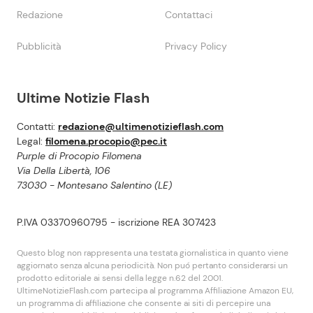
Redazione
Contattaci
Pubblicità
Privacy Policy
Ultime Notizie Flash
Contatti:
redazione@ultimenotizieflash.com
Legal:
filomena.procopio@pec.it
Purple di Procopio Filomena
Via Della Libertà, 106
73030 - Montesano Salentino (LE)
P.IVA 03370960795 - iscrizione REA 307423
Questo blog non rappresenta una testata giornalistica in quanto viene
aggiornato senza alcuna periodicità. Non puó pertanto considerarsi un
prodotto editoriale ai sensi della legge n.62 del 2001.
UltimeNotizieFlash.com partecipa al programma Affiliazione Amazon EU,
un programma di affiliazione che consente ai siti di percepire una