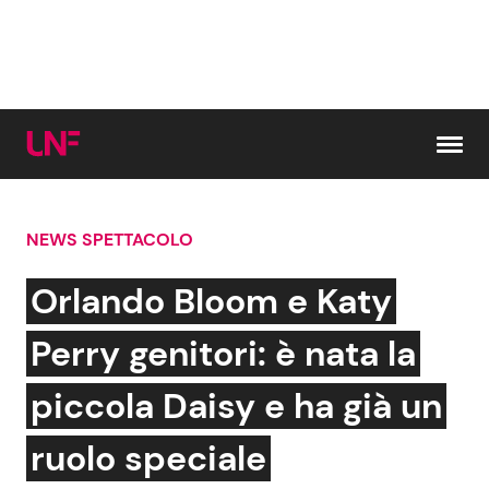
Vai al contenuto
NEWS SPETTACOLO
Cerca:
Orlando Bloom e Katy
News e Cronaca
Gossip e TV
Perry genitori: è nata la
Attualità Italiana
Bellezze VIP
piccola Daisy e ha già un
Dal Mondo
Coppie VIP
ruolo speciale