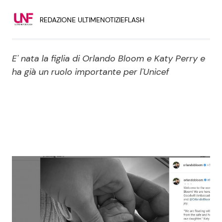
Economia
Fiction e Serie TV
REDAZIONE ULTIMENOTIZIEFLASH
Persone Scomparse
Programmi TV
E' nata la figlia di Orlando Bloom e Katy Perry e
Politica
Reality e Talent
ha già un ruolo importante per l'Unicef
Soap Opera
ShowBiz
Social News
News Cinema
News dal mondo
News Musica
News Spettacolo