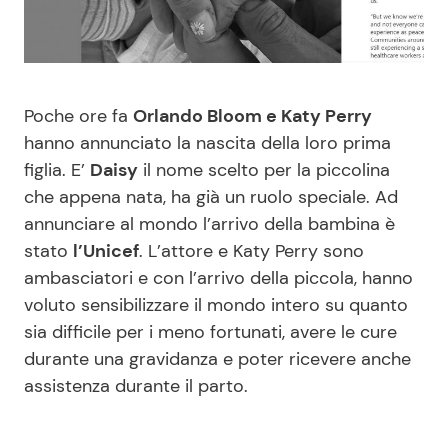
Benessere
Cucina e Ricette
Casa
Consigli di Cucina
Poche ore fa
Orlando Bloom e Katy Perry
Moda e Style
Dolci
hanno annunciato la nascita della loro prima
figlia. E’
Daisy
il nome scelto per la piccolina
che appena nata, ha già un ruolo speciale. Ad
Mondo Mamma
Le Ricette in TV
annunciare al mondo l’arrivo della bambina è
stato
l’Unicef
. L’attore e Katy Perry sono
News benessere
Primi Piatti
ambasciatori e con l’arrivo della piccola, hanno
voluto sensibilizzare il mondo intero su quanto
Salute
Ricette Facili e Veloci
sia difficile per i meno fortunati, avere le cure
durante una gravidanza e poter ricevere anche
Viaggi e Turismo
Ricette Feste
assistenza durante il parto.
Festività
Ricette per Bambini