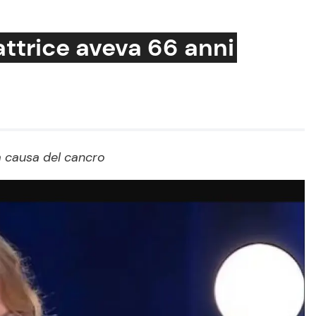
’attrice aveva 66 anni
Cucina e Ricette
Consigli di Cucina
 a causa del cancro
Dolci
Le Ricette in TV
Primi Piatti
Ricette Facili e Veloci
Ricette Feste
Ricette per Bambini