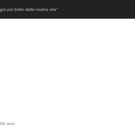
gio più bello della nostra vita”
ShowBiz
News Cinema
News Musica
News Spettacolo
a 66 anni