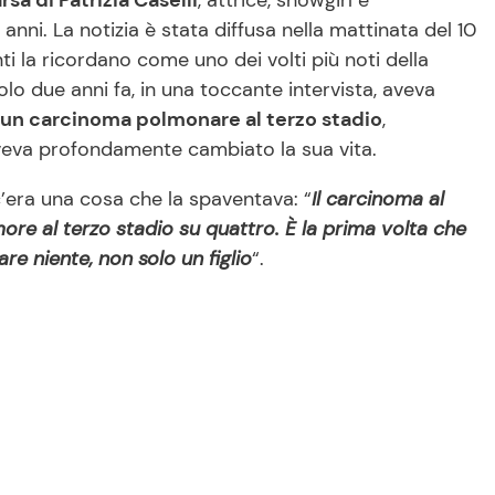
a di Patrizia Caselli
, attrice, showgirl e
 anni. La notizia è stata diffusa nella mattinata del 10
 la ricordano come uno dei volti più noti della
Solo due anni fa, in una toccante intervista, aveva
o un carcinoma polmonare al terzo stadio
,
veva profondamente cambiato la sua vita.
c’era una cosa che la spaventava: “
Il carcinoma al
re al terzo stadio su quattro. È la prima volta che
re niente, non solo un figlio
“.