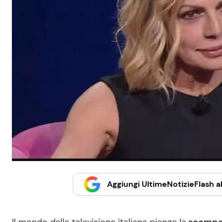
Aggiungi UltimeNotizieFlash al