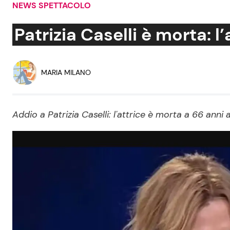
NEWS SPETTACOLO
Soap Opera
Patrizia Caselli è morta: l
Social News
Benessere
MARIA MILANO
News dal mondo
Casa
Addio a Patrizia Caselli: l'attrice è morta a 66 anni
Moda e Style
Mondo Mamma
News benessere
Salute
Viaggi e Turismo
Festività