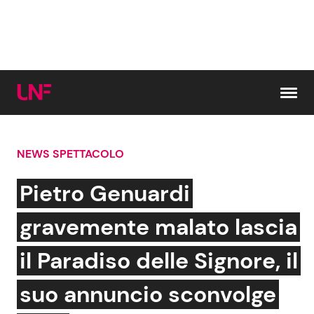
Vai al contenuto
NEWS SPETTACOLO
Cerca:
Pietro Genuardi
News e Cronaca
Gossip e TV
gravemente malato lascia
Attualità Italiana
Bellezze VIP
il Paradiso delle Signore, il
Dal Mondo
Coppie VIP
suo annuncio sconvolge