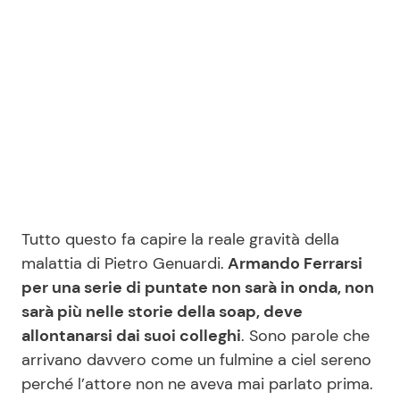
Seguici
Info
Chi siamo
Disclaimer e Privacy
Tutto questo fa capire la reale gravità della
malattia di Pietro Genuardi.
Armando Ferrarsi
Redazione
per una serie di puntate non sarà in onda, non
Contattaci
sarà più nelle storie della soap, deve
Pubblicità
allontanarsi dai suoi colleghi
. Sono parole che
arrivano davvero come un fulmine a ciel sereno
Privacy Policy
perché l’attore non ne aveva mai parlato prima.