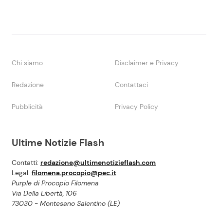
Chi siamo
Disclaimer e Privacy
Redazione
Contattaci
Pubblicità
Privacy Policy
Ultime Notizie Flash
Contatti:
redazione@ultimenotizieflash.com
Legal:
filomena.procopio@pec.it
Purple di Procopio Filomena
Via Della Libertà, 106
73030 - Montesano Salentino (LE)