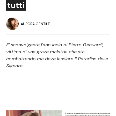
tutti
Economia
Fiction e Serie TV
Persone Scomparse
Programmi TV
AURORA GENTILE
Politica
Reality e Talent
E' sconvolgente l'annuncio di Pietro Genuardi,
Soap Opera
vittima di una grave malattia che sta
combattendo ma deve lasciare Il Paradiso delle
Signore
ShowBiz
Social News
News Cinema
News dal mondo
News Musica
News Spettacolo