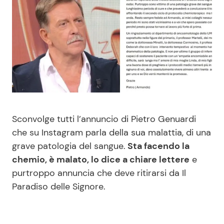
Benessere
Cucina e Ricette
Casa
Consigli di Cucina
Moda e Style
Dolci
Mondo Mamma
Le Ricette in TV
Sconvolge tutti l’annuncio di Pietro Genuardi
News benessere
Primi Piatti
che su Instagram parla della sua malattia, di una
grave patologia del sangue.
Sta facendo la
Salute
Ricette Facili e Veloci
chemio, è malato, lo dice a chiare lettere
e
purtroppo annuncia che deve ritirarsi da Il
Viaggi e Turismo
Ricette Feste
Paradiso delle Signore.
Festività
Ricette per Bambini