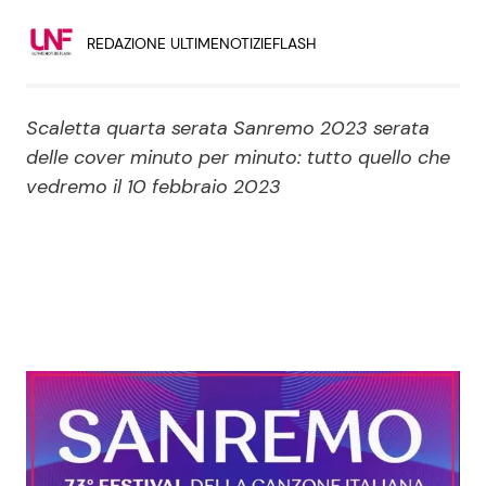
Economia
Fiction e Serie TV
REDAZIONE ULTIMENOTIZIEFLASH
Persone Scomparse
Programmi TV
Scaletta quarta serata Sanremo 2023 serata
Politica
Reality e Talent
delle cover minuto per minuto: tutto quello che
vedremo il 10 febbraio 2023
Soap Opera
ShowBiz
Social News
News Cinema
News dal mondo
News Musica
News Spettacolo