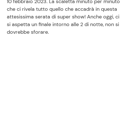
10 febbraio 2023. La scaletta minuto per minuto
che ci rivela tutto quello che accadrà in questa
attesissima serata di super show! Anche oggi, ci
Seguici
si aspetta un finale intorno alle 2 di notte, non si
dovrebbe sforare.
Info
Chi siamo
Disclaimer e Privacy
Redazione
Contattaci
Pubblicità
Privacy Policy