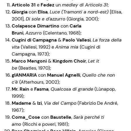
Articolo 31
e
Fedez
un
medley di Articolo 31
;
Giorgia
con
Elisa
,
Luce (Tramonti a nord-est)
[Elisa,
2001],
Di sole e d’azzurro
(Giorgia, 2001);
Colapesce Dimartino
con
Carla
Bruni
,
Azzurro
(Celentano, 1968);
Cugini di Campagna
&
Paolo Vallesi
,
La forza della
vita
(Vallesi, 1992) e
Anima mia
(Cugini di
Campagna, 1973);
Marco Mengoni
&
Kingdom Choir
,
Let it
be
(Beatles, 1970);
gIANMARIA
con
Manuel Agnelli
,
Quello che non
c’è
(Afterhours, 2002);
Mr. Rain
e
Fasma
,
Qualcosa di grande
(Lùnapop,
1999);
Madame
&
Izi
,
Via del Campo
(Fabrizio De André,
1967);
Coma_Cose
con
Baustelle
,
Sarà perché ti
amo
(Ricchi e poveri, 1981);