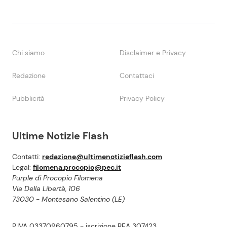
Chi siamo
Disclaimer e Privacy
Redazione
Contattaci
Pubblicità
Privacy Policy
Ultime Notizie Flash
Contatti:
redazione@ultimenotizieflash.com
Legal:
filomena.procopio@pec.it
Purple di Procopio Filomena
Via Della Libertà, 106
73030 - Montesano Salentino (LE)
P.IVA 03370960795 - iscrizione REA 307423