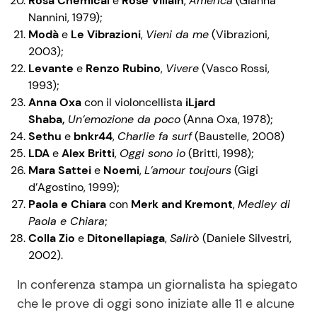
Rosa Chemical
e
Rose Villain
,
America
(Gianna
Nannini, 1979);
Modà
e
Le Vibrazioni
,
Vieni da me
(Vibrazioni,
2003);
Levante
e
Renzo Rubino
,
Vivere
(Vasco Rossi,
1993);
Anna Oxa
con il violoncellista
iLjard
Shaba,
Un’emozione da poco
(Anna Oxa, 1978);
Sethu
e
bnkr44
,
Charlie fa surf
(Baustelle, 2008)
LDA
e
Alex Britti
,
Oggi sono io
(Britti, 1998);
Mara Sattei
e
Noemi
,
L’amour toujours
(Gigi
d’Agostino, 1999);
Paola e Chiara
con
Merk and Kremont
,
Medley di
Paola e Chiara
;
Colla Zio
e
Ditonellapiaga
,
Salirò
(Daniele Silvestri,
2002).
In conferenza stampa un giornalista ha spiegato
che le prove di oggi sono iniziate alle 11 e alcune