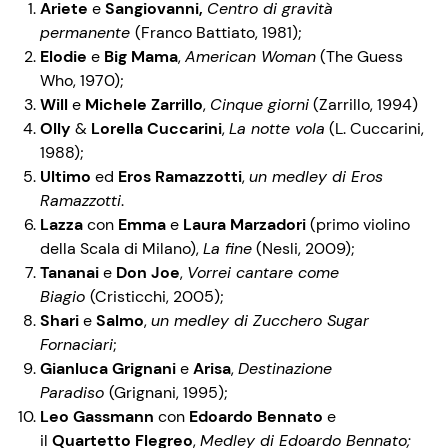
Ariete
e
Sangiovanni,
Centro di gravità
permanente
(Franco Battiato, 1981);
Elodie
e
Big Mama
,
American Woman
(The Guess
Who, 1970);
Will
e
Michele Zarrillo
,
Cinque giorni
(Zarrillo, 1994)
Olly
&
Lorella Cuccarini
,
La notte vola
(L. Cuccarini,
1988);
Ultimo
ed
Eros Ramazzotti
,
un medley di Eros
Ramazzotti
.
Lazza
con
Emma
e
Laura Marzadori
(primo violino
della Scala di Milano),
La fine
(Nesli, 2009);
Tananai
e
Don Joe
,
Vorrei cantare come
Biagio
(Cristicchi, 2005);
Shari
e
Salmo
,
un medley di Zucchero Sugar
Fornaciari
;
Gianluca Grignani
e
Arisa
,
Destinazione
Paradiso
(Grignani, 1995);
Leo Gassmann
con
Edoardo Bennato
e
il
Quartetto Flegreo
,
Medley di Edoardo Bennato;