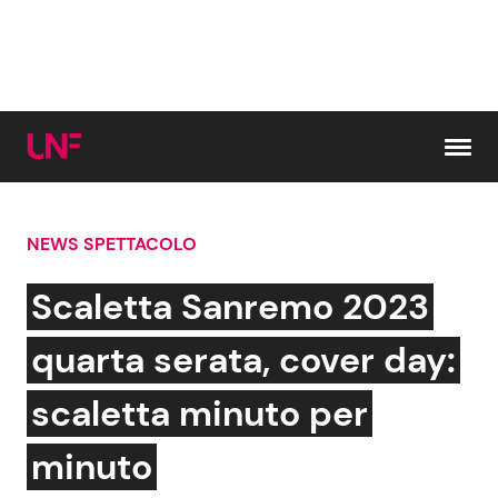
Vai al contenuto
NEWS SPETTACOLO
Cerca:
Scaletta Sanremo 2023
News e Cronaca
Gossip e TV
quarta serata, cover day:
Attualità Italiana
Bellezze VIP
scaletta minuto per
Dal Mondo
Coppie VIP
minuto