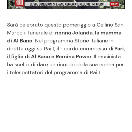
Benessere
Cucina e Ricette
Sarà celebrato questo pomeriggio a Cellino San
Casa
Consigli di Cucina
Marco il funerale di
nonna Jolanda, la mamma
di Al Bano
. Nel programma Storie Italiane in
Moda e Style
Dolci
diretta oggi su Rai 1, il ricordo commosso di
Yari,
il figlio di Al Bano e Romina Power.
Il musicista
Mondo Mamma
Le Ricette in TV
ha scelto di dare un ricordo della sua nonna per
i telespettatori del programma di Rai 1.
News benessere
Primi Piatti
Salute
Ricette Facili e Veloci
Viaggi e Turismo
Ricette Feste
Festività
Ricette per Bambini