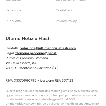
Redazione
Contattaci
Pubblicità
Privacy Policy
Ultime Notizie Flash
Contatti:
redazione@ultimenotizieflash.com
Legal:
filomena.procopio@pec.it
Purple di Procopio Filomena
Via Della Libertà, 106
73030 - Montesano Salentino (LE)
P.IVA 03370960795 - iscrizione REA 307423
Questo blog non rappresenta una testata giornalistica in quanto viene
aggiornato senza alcuna periodicità. Non puó pertanto considerarsi un
prodotto editoriale ai sensi della legge n.62 del 2001.
UltimeNotizieFlash.com partecipa al programma Affiliazione Amazon EU,