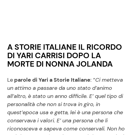
Seguici
A STORIE ITALIANE IL RICORDO
DI YARI CARRISI DOPO LA
Info
MORTE DI NONNA JOLANDA
Chi siamo
Disclaimer e Privacy
Le
parole di Yari a Storie Italiane
: “
Ci metteva
un attimo a passare da uno stato d’animo
Redazione
all’altro, è stato un anno difficile. E’ quel tipo di
Contattaci
personalità che non si trova in giro, in
Pubblicità
quest’epoca usa e getta, lei è una persona che
conservava i valori. E’ una persona che li
Privacy Policy
riconosceva e sapeva come conservali. Non ho