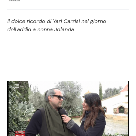
Economia
Fiction e Serie TV
Il dolce ricordo di Yari Carrisi nel giorno
Persone Scomparse
Programmi TV
dell'addio a nonna Jolanda
Politica
Reality e Talent
Soap Opera
ShowBiz
Social News
News Cinema
News dal mondo
News Musica
News Spettacolo