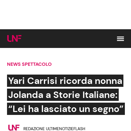
Vai al contenuto
NEWS SPETTACOLO
Cerca:
Yari Carrisi ricorda nonna
News e Cronaca
Gossip e TV
Jolanda a Storie Italiane:
Attualità Italiana
Bellezze VIP
“Lei ha lasciato un segno”
Dal Mondo
Coppie VIP
REDAZIONE ULTIMENOTIZIEFLASH