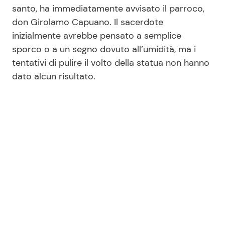
santo, ha immediatamente avvisato il parroco,
don Girolamo Capuano. Il sacerdote
inizialmente avrebbe pensato a semplice
Seguici
sporco o a un segno dovuto all’umidità, ma i
tentativi di pulire il volto della statua non hanno
dato alcun risultato.
Info
Chi siamo
Disclaimer e Privacy
Redazione
Contattaci
Pubblicità
Privacy Policy