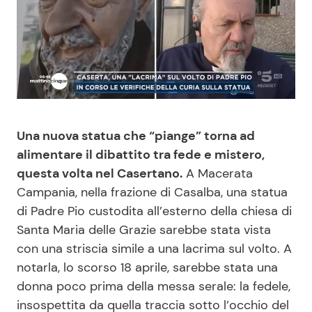
Benessere
Cucina e Ricette
Casa
Consigli di Cucina
Moda e Style
Dolci
Una nuova statua che “piange” torna ad
Mondo Mamma
Le Ricette in TV
alimentare il dibattito tra fede e mistero,
questa volta nel Casertano.
A Macerata
News benessere
Primi Piatti
Campania, nella frazione di Casalba, una statua
di Padre Pio custodita all’esterno della chiesa di
Salute
Ricette Facili e Veloci
Santa Maria delle Grazie sarebbe stata vista
con una striscia simile a una lacrima sul volto. A
Viaggi e Turismo
Ricette Feste
notarla, lo scorso 18 aprile, sarebbe stata una
donna poco prima della messa serale: la fedele,
Festività
Ricette per Bambini
insospettita da quella traccia sotto l’occhio del