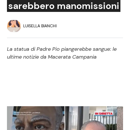
sarebbero manomissioni
Economia
Fiction e Serie TV
Persone Scomparse
Programmi TV
LUISELLA BIANCHI
Politica
Reality e Talent
La statua di Padre Pio piangerebbe sangue: le
Soap Opera
ultime notizie da Macerata Campania
ShowBiz
Social News
News Cinema
News dal mondo
News Musica
News Spettacolo