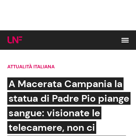
Vai al contenuto
ATTUALITÀ ITALIANA
Cerca:
A Macerata Campania la
News e Cronaca
Gossip e TV
statua di Padre Pio piange
Attualità Italiana
Bellezze VIP
sangue: visionate le
Dal Mondo
Coppie VIP
telecamere, non ci