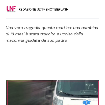
Economia
Fiction e Serie TV
REDAZIONE ULTIMENOTIZIEFLASH
Persone Scomparse
Programmi TV
Una vera tragedia questa mattina: una bambina
Politica
Reality e Talent
di 18 mesi è stata travolta e uccisa dalla
macchina guidata da suo padre
Soap Opera
ShowBiz
Social News
News Cinema
News dal mondo
News Musica
News Spettacolo