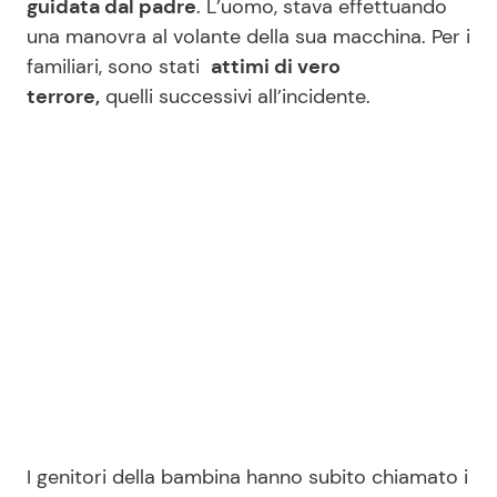
guidata dal padre
. L’uomo, stava effettuando
una manovra al volante della sua macchina. Per i
familiari, sono stati
attimi di vero
Seguici
terrore,
quelli successivi all’incidente.
Info
Chi siamo
Disclaimer e Privacy
Redazione
Contattaci
Pubblicità
Privacy Policy
I genitori della bambina hanno subito chiamato i