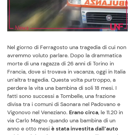
Benessere
Cucina e Ricette
Casa
Consigli di Cucina
Moda e Style
Dolci
Nel giorno di Ferragosto una tragedia di cui non
avremmo voluto parlare. Dopo la drammatica
Mondo Mamma
Le Ricette in TV
morte di una ragazza di 26 anni di Torino in
Francia, dove si trovava in vacanza, oggi in Italia
News benessere
Primi Piatti
un’altra tragedia. Questa volta purtroppo, a
perdere la vita una bambina di soli 18 mesi. I
Salute
Ricette Facili e Veloci
fatti sono successi a Tombelle, una frazione
divisa tra i comuni di Saonara nel Padovano e
Viaggi e Turismo
Ricette Feste
Vigonovo nel Veneziano.
Erano circa
, le 11.20 in
via Carlo Magno quando una bambina di un
Festività
Ricette per Bambini
anno e otto mesi
è stata investita dall’auto