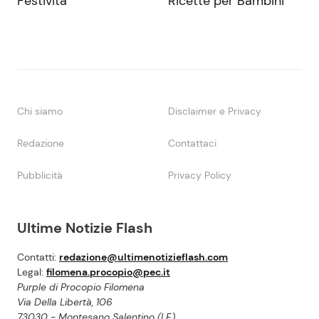
Festività
Ricette per Bambini
Chi siamo
Disclaimer e Privacy
Redazione
Contattaci
Pubblicità
Privacy Policy
Ultime Notizie Flash
Contatti:
redazione@ultimenotizieflash.com
Legal:
filomena.procopio@pec.it
Purple di Procopio Filomena
Via Della Libertà, 106
73030 - Montesano Salentino (LE)