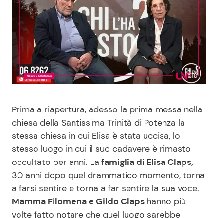
Benessere
Cucina e Ricette
Casa
Consigli di Cucina
Moda e Style
Dolci
Mondo Mamma
Le Ricette in TV
Prima a riapertura, adesso la prima messa nella
chiesa della Santissima Trinità di Potenza la
News benessere
Primi Piatti
stessa chiesa in cui Elisa è stata uccisa, lo
stesso luogo in cui il suo cadavere è rimasto
Salute
Ricette Facili e Veloci
occultato per anni. La
famiglia di Elisa Claps,
30 anni dopo quel drammatico momento, torna
Viaggi e Turismo
Ricette Feste
a farsi sentire e torna a far sentire la sua voce.
Mamma Filomena e Gildo Claps
hanno più
Festività
Ricette per Bambini
volte fatto notare che quel luogo sarebbe