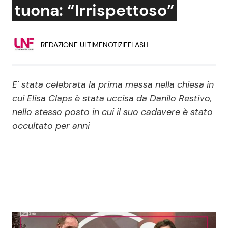
tuona: “Irrispettoso”
Economia
Fiction e Serie TV
Persone Scomparse
Programmi TV
REDAZIONE ULTIMENOTIZIEFLASH
Politica
Reality e Talent
E' stata celebrata la prima messa nella chiesa in
Soap Opera
cui Elisa Claps è stata uccisa da Danilo Restivo,
nello stesso posto in cui il suo cadavere è stato
occultato per anni
ShowBiz
Social News
News Cinema
News dal mondo
News Musica
News Spettacolo