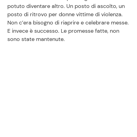
potuto diventare altro. Un posto di ascolto, un
posto di ritrovo per donne vittime di violenza.
Seguici
Non c’era bisogno di riaprire e celebrare messe.
E invece è successo. Le promesse fatte, non
sono state mantenute.
Info
Chi siamo
Disclaimer e Privacy
Redazione
Contattaci
Pubblicità
Privacy Policy