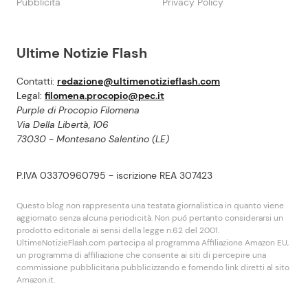
Pubblicità
Privacy Policy
Ultime Notizie Flash
Contatti:
redazione@ultimenotizieflash.com
Legal:
filomena.procopio@pec.it
Purple di Procopio Filomena
Via Della Libertà, 106
73030 - Montesano Salentino (LE)
P.IVA 03370960795 - iscrizione REA 307423
Questo blog non rappresenta una testata giornalistica in quanto viene
aggiornato senza alcuna periodicità. Non puó pertanto considerarsi un
prodotto editoriale ai sensi della legge n.62 del 2001.
UltimeNotizieFlash.com partecipa al programma Affiliazione Amazon EU,
un programma di affiliazione che consente ai siti di percepire una
commissione pubblicitaria pubblicizzando e fornendo link diretti al sito
Amazon.it.