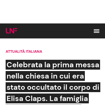
Vai al contenuto
ATTUALITÀ ITALIANA
Cerca:
Celebrata la prima messa
News e Cronaca
Gossip e TV
nella chiesa in cui era
Attualità Italiana
Bellezze VIP
stato occultato il corpo di
Dal Mondo
Coppie VIP
Elisa Claps. La famiglia