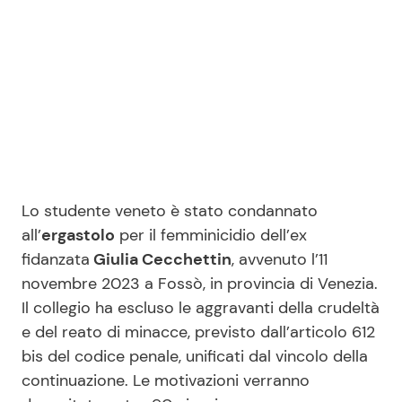
Seguici
Info
Chi siamo
Lo studente veneto è stato condannato
all’
ergastolo
per il femminicidio dell’ex
Disclaimer e Privacy
fidanzata
Giulia Cecchettin
, avvenuto l’11
Redazione
novembre 2023 a Fossò, in provincia di Venezia.
Contattaci
Il collegio ha escluso le aggravanti della crudeltà
e del reato di minacce, previsto dall’articolo 612
Pubblicità
bis del codice penale, unificati dal vincolo della
Privacy Policy
continuazione. Le motivazioni verranno