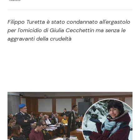
Economia
Fiction e Serie TV
Filippo Turetta è stato condannato all'ergastolo
Persone Scomparse
Programmi TV
per l'omicidio di Giulia Cecchettin ma senza le
aggravanti della crudeltà
Politica
Reality e Talent
Soap Opera
ShowBiz
Social News
News Cinema
News dal mondo
News Musica
News Spettacolo