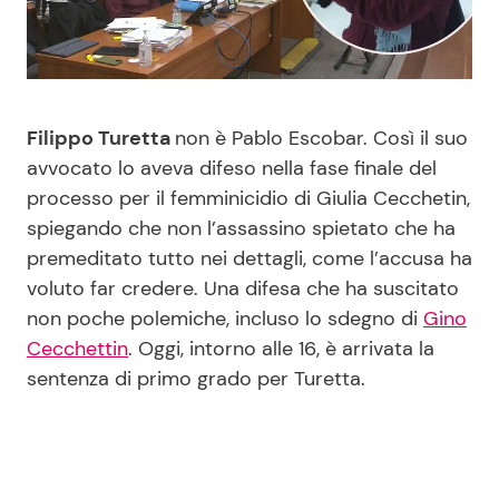
Benessere
Cucina e Ricette
Casa
Consigli di Cucina
Filippo Turetta
non è Pablo Escobar. Così il suo
Moda e Style
Dolci
avvocato lo aveva difeso nella fase finale del
processo per il femminicidio di Giulia Cecchetin,
Mondo Mamma
Le Ricette in TV
spiegando che non l’assassino spietato che ha
premeditato tutto nei dettagli, come l’accusa ha
News benessere
Primi Piatti
voluto far credere. Una difesa che ha suscitato
non poche polemiche, incluso lo sdegno di
Gino
Salute
Ricette Facili e Veloci
Cecchettin
. Oggi, intorno alle 16, è arrivata la
sentenza di primo grado per Turetta.
Viaggi e Turismo
Ricette Feste
Festività
Ricette per Bambini