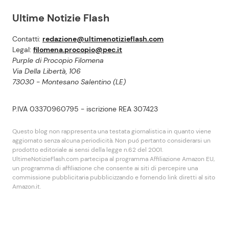
Ultime Notizie Flash
Contatti:
redazione@ultimenotizieflash.com
Legal:
filomena.procopio@pec.it
Purple di Procopio Filomena
Via Della Libertà, 106
73030 - Montesano Salentino (LE)
P.IVA 03370960795 - iscrizione REA 307423
Questo blog non rappresenta una testata giornalistica in quanto viene
aggiornato senza alcuna periodicità. Non puó pertanto considerarsi un
prodotto editoriale ai sensi della legge n.62 del 2001.
UltimeNotizieFlash.com partecipa al programma Affiliazione Amazon EU,
un programma di affiliazione che consente ai siti di percepire una
commissione pubblicitaria pubblicizzando e fornendo link diretti al sito
Amazon.it.