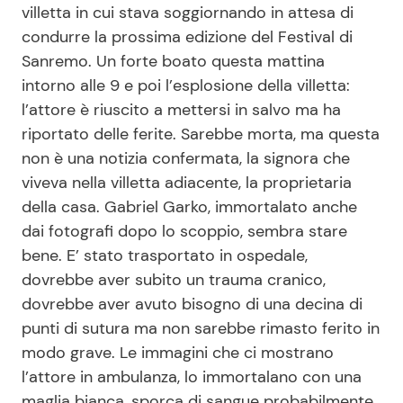
villetta in cui stava soggiornando in attesa di
condurre la prossima edizione del Festival di
Sanremo. Un forte boato questa mattina
Seguici
intorno alle 9 e poi l’esplosione della villetta:
l’attore è riuscito a mettersi in salvo ma ha
riportato delle ferite. Sarebbe morta, ma questa
non è una notizia confermata, la signora che
Info
viveva nella villetta adiacente, la proprietaria
Chi siamo
della casa. Gabriel Garko, immortalato anche
dai fotografi dopo lo scoppio, sembra stare
Disclaimer e Privacy
bene. E’ stato trasportato in ospedale,
Redazione
dovrebbe aver subito un trauma cranico,
Contattaci
dovrebbe aver avuto bisogno di una decina di
punti di sutura ma non sarebbe rimasto ferito in
Pubblicità
modo grave. Le immagini che ci mostrano
Privacy Policy
l’attore in ambulanza, lo immortalano con una
maglia bianca, sporca di sangue probabilmente