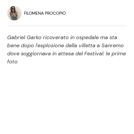
Economia
Fiction e Serie TV
FILOMENA PROCOPIO
Persone Scomparse
Programmi TV
Gabriel Garko ricoverato in ospedale ma sta
Politica
Reality e Talent
bene dopo l'esplosione della villetta a Sanremo
dove soggiornava in attesa del Festival: le prime
Soap Opera
foto
ShowBiz
Social News
News Cinema
News dal mondo
News Musica
News Spettacolo