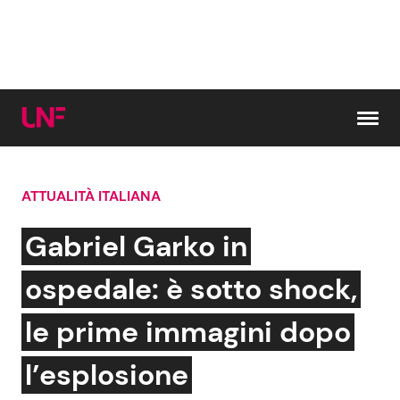
Vai al contenuto
ATTUALITÀ ITALIANA
Cerca:
Gabriel Garko in
News e Cronaca
Gossip e TV
ospedale: è sotto shock,
Attualità Italiana
Bellezze VIP
le prime immagini dopo
Dal Mondo
Coppie VIP
l’esplosione