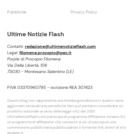
Pubblicità
Privacy Policy
Ultime Notizie Flash
Contatti:
redazione@ultimenotizieflash.com
Legal:
filomena.procopio@pec.it
Purple di Procopio Filomena
Via Della Libertà, 106
73030 - Montesano Salentino (LE)
P.IVA 03370960795 - iscrizione REA 307423
Questo blog non rappresenta una testata giornalistica in quanto viene
aggiornato senza alcuna periodicità. Non puó pertanto considerarsi un
prodotto editoriale ai sensi della legge n.62 del 2001.
UltimeNotizieFlash.com partecipa al programma Affiliazione Amazon EU,
un programma di affiliazione che consente ai siti di percepire una
commissione pubblicitaria pubblicizzando e fornendo link diretti al sito
Amazon.it.