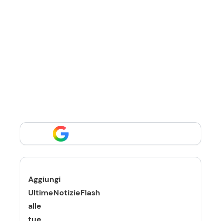
Aggiungi
UltimeNotizieFlash
alle
tue