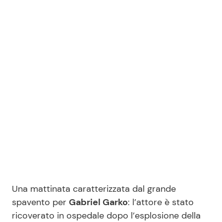
Benessere
Cucina e Ricette
Casa
Consigli di Cucina
Moda e Style
Dolci
Mondo Mamma
Le Ricette in TV
News benessere
Primi Piatti
Salute
Ricette Facili e Veloci
Viaggi e Turismo
Ricette Feste
Una mattinata caratterizzata dal grande
spavento per
Gabriel Garko
: l’attore è stato
Festività
Ricette per Bambini
ricoverato in ospedale dopo l’esplosione della