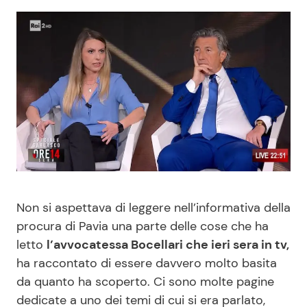
Benessere
Cucina e Ricette
Casa
Consigli di Cucina
Moda e Style
Dolci
Mondo Mamma
Le Ricette in TV
News benessere
Primi Piatti
Non si aspettava di leggere nell’informativa della
Salute
Ricette Facili e Veloci
procura di Pavia una parte delle cose che ha
letto
l’avvocatessa Bocellari che ieri sera in tv,
Viaggi e Turismo
Ricette Feste
ha raccontato di essere davvero molto basita
da quanto ha scoperto. Ci sono molte pagine
Festività
Ricette per Bambini
dedicate a uno dei temi di cui si era parlato,