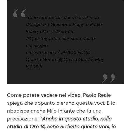
Tra le intercettazioni c'è anche un
dialogo tra Giuseppe Poggi e Paolo
Reale, che in diretta a
#Quartogrado
chiarisce questo
passaggio
pic.twitter.com/bAC6CsEDOD
—
Quarto Grado (@QuartoGrado)
May
8, 2026
Come potete vedere nel video, Paolo Reale
spiega che appunto c’erano queste voci. E lo
ribadisce anche Milo Infante che fa una
precisazione:
“Anche in questo studio, nello
studio di Ore 14, sono arrivate queste voci, io