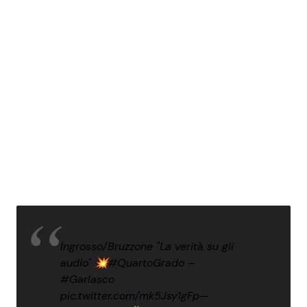
Ingrosso/Bruzzone "La verità su gli
audio" 💥
#QuartoGrado
–
#Garlasco
pic.twitter.com/mk5Jsy1gFp
—