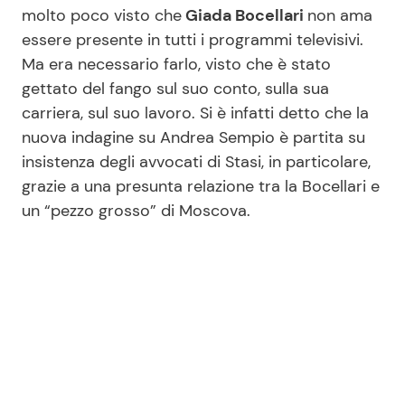
molto poco visto che
Giada Bocellari
non ama
essere presente in tutti i programmi televisivi.
Ma era necessario farlo, visto che è stato
Seguici
gettato del fango sul suo conto, sulla sua
carriera, sul suo lavoro. Si è infatti detto che la
nuova indagine su Andrea Sempio è partita su
insistenza degli avvocati di Stasi, in particolare,
Info
grazie a una presunta relazione tra la Bocellari e
Chi siamo
un “pezzo grosso” di Moscova.
Disclaimer e Privacy
Redazione
Contattaci
Pubblicità
Privacy Policy