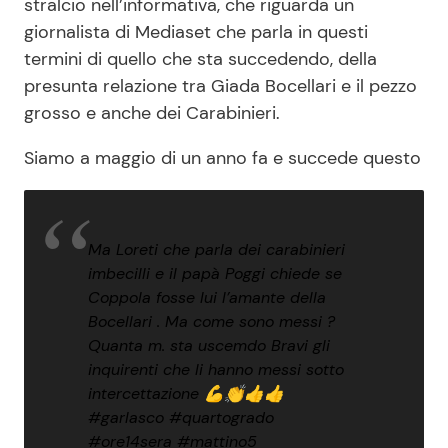
stralcio nell’informativa, che riguarda un
giornalista di Mediaset che parla in questi
termini di quello che sta succedendo, della
presunta relazione tra Giada Bocellari e il pezzo
grosso e anche dei Carabinieri.
Siamo a maggio di un anno fa e succede questo
Ma Loreti che parla dei carabinieri
imbecilli e il papà Poggi chiede se
Coppola fosse lui l’amante della
Bocellari . Ma come sono messi ?
Quanta m. sta uscemdo Bravi gli
inquirenti che li hanno messi sotto
intercettazione 💪👏👍👍
#garlasco
#quartogrado
#ore14sera
#mattino5