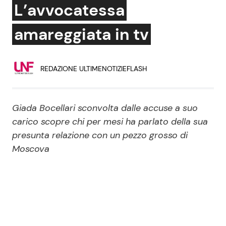
L’avvocatessa
Economia
Fiction e Serie TV
amareggiata in tv
Persone Scomparse
Programmi TV
Politica
Reality e Talent
REDAZIONE ULTIMENOTIZIEFLASH
Soap Opera
Giada Bocellari sconvolta dalle accuse a suo
carico scopre chi per mesi ha parlato della sua
ShowBiz
Social News
presunta relazione con un pezzo grosso di
Moscova
News Cinema
News dal mondo
News Musica
News Spettacolo