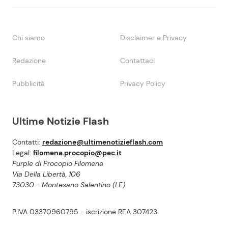
Chi siamo
Disclaimer e Privacy
Redazione
Contattaci
Pubblicità
Privacy Policy
Ultime Notizie Flash
Contatti:
redazione@ultimenotizieflash.com
Legal:
filomena.procopio@pec.it
Purple di Procopio Filomena
Via Della Libertà, 106
73030 - Montesano Salentino (LE)
P.IVA 03370960795 - iscrizione REA 307423