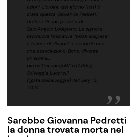
azioni. L’eroina del giorno (ieri) è
stata questa Giovanna Pedretti,
titolare di una pizzeria di
Sant'Angelo Lodigiano. La signora
promuove l’iniziativa “pizza sospesa”
a favore di disabili in accordo con
una associazione. Bene, diventa
un’eroina…
pic.twitter.com/nWLwTA3dug
—
Selvaggia Lucarelli
(@stanzaselvaggia)
January 13,
2024
Sarebbe Giovanna Pedretti
la donna trovata morta nel