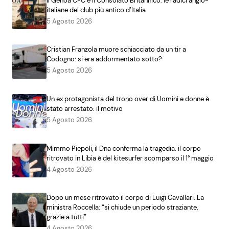
Il Genoa CFC e il Consolato Britannico: le radici anglo-
italiane del club più antico d’Italia
5 Agosto 2026
Cristian Franzola muore schiacciato da un tir a
Codogno: si era addormentato sotto?
5 Agosto 2026
Un ex protagonista del trono over di Uomini e donne è
stato arrestato: il motivo
5 Agosto 2026
Mimmo Piepoli, il Dna conferma la tragedia: il corpo
ritrovato in Libia è del kitesurfer scomparso il 1° maggio
4 Agosto 2026
Dopo un mese ritrovato il corpo di Luigi Cavallari. La
ministra Roccella: “si chiude un periodo straziante,
grazie a tutti”
4 Agosto 2026