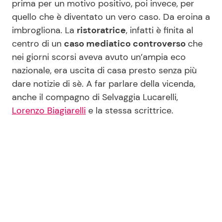
prima per un motivo positivo, poi invece, per
quello che è diventato un vero caso. Da eroina a
imbrogliona. La
ristoratrice
, infatti è finita al
Seguici
centro di un
caso mediatico controverso
che
nei giorni scorsi aveva avuto un’ampia eco
nazionale, era uscita di casa presto senza più
dare notizie di sè. A far parlare della vicenda,
Info
anche il compagno di Selvaggia Lucarelli,
Lorenzo Biagiarelli
e la stessa scrittrice.
Chi siamo
Disclaimer e Privacy
Redazione
Contattaci
Pubblicità
Privacy Policy