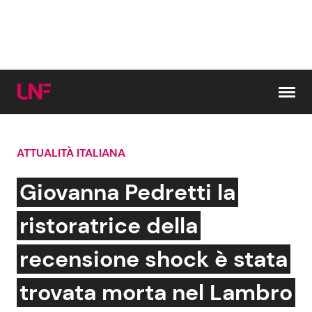
Vai al contenuto
ATTUALITÀ ITALIANA
Cerca:
Giovanna Pedretti la
News e Cronaca
Gossip e TV
ristoratrice della
Attualità Italiana
Bellezze VIP
recensione shock è stata
Dal Mondo
Coppie VIP
trovata morta nel Lambro