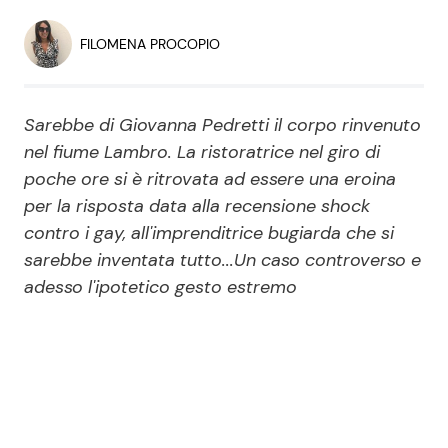
Economia
Fiction e Serie TV
FILOMENA PROCOPIO
Persone Scomparse
Programmi TV
Sarebbe di Giovanna Pedretti il corpo rinvenuto
Politica
Reality e Talent
nel fiume Lambro. La ristoratrice nel giro di
poche ore si è ritrovata ad essere una eroina
Soap Opera
per la risposta data alla recensione shock
contro i gay, all'imprenditrice bugiarda che si
ShowBiz
Social News
sarebbe inventata tutto...Un caso controverso e
adesso l'ipotetico gesto estremo
News Cinema
News dal mondo
News Musica
News Spettacolo