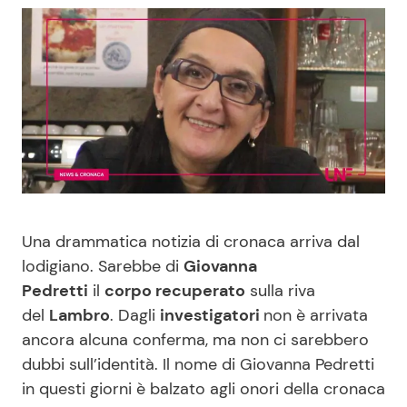
Benessere
Cucina e Ricette
Casa
Consigli di Cucina
Moda e Style
Dolci
Mondo Mamma
Le Ricette in TV
News benessere
Primi Piatti
Una drammatica notizia di cronaca arriva dal
lodigiano. Sarebbe di
Giovanna
Salute
Ricette Facili e Veloci
Pedretti
il
corpo recuperato
sulla riva
del
Lambro
. Dagli
investigatori
non è arrivata
Viaggi e Turismo
Ricette Feste
ancora alcuna conferma, ma non ci sarebbero
dubbi sull’identità. Il nome di Giovanna Pedretti
Festività
Ricette per Bambini
in questi giorni è balzato agli onori della cronaca