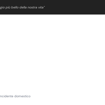
gio più bello della nostra vita”
ShowBiz
News Cinema
News Musica
News Spettacolo
 incidente domestico