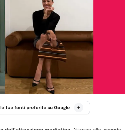
le tue fonti preferite su Google
ro dell’attenzione mediatica
. Attorno alla vicenda