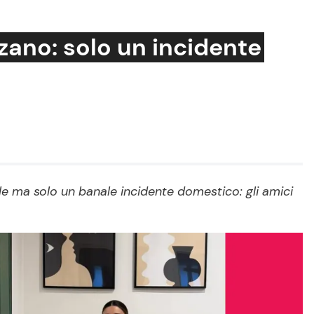
zzano: solo un incidente
Cucina e Ricette
Consigli di Cucina
Dolci
Le Ricette in TV
e ma solo un banale incidente domestico: gli amici
Primi Piatti
Ricette Facili e Veloci
Ricette Feste
Ricette per Bambini