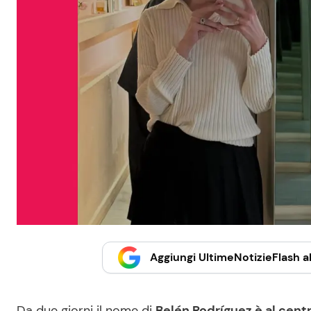
Aggiungi UltimeNotizieFlash al
Da due giorni il nome di
Belén Rodríguez è al cent