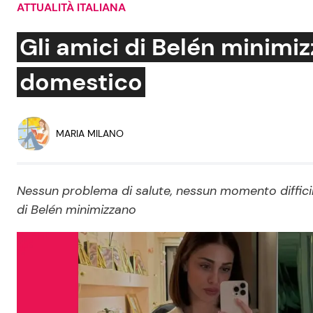
ATTUALITÀ ITALIANA
Soap Opera
Gli amici di Belén minimi
domestico
Social News
Benessere
News dal mondo
Casa
MARIA MILANO
Moda e Style
Mondo Mamma
Nessun problema di salute, nessun momento difficil
di Belén minimizzano
News benessere
Salute
Viaggi e Turismo
Festività