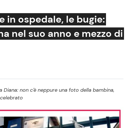
e in ospedale, le bugie:
ana nel suo anno e mezzo di
Cucina e Ricette
Consigli di Cucina
Dolci
Le Ricette in TV
Primi Piatti
ola Diana: non c'è neppure una foto della bambina,
Ricette Facili e Veloci
 celebrato
Ricette Feste
Ricette per Bambini