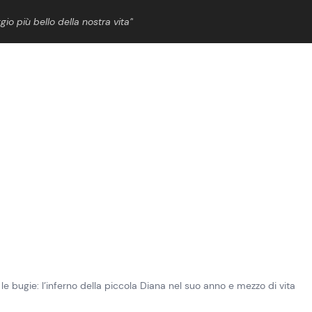
gio più bello della nostra vita”
ShowBiz
News Cinema
News Musica
News Spettacolo
 le bugie: l’inferno della piccola Diana nel suo anno e mezzo di vita