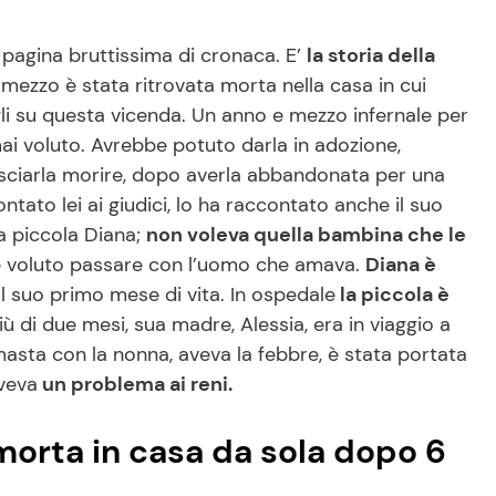
 pagina bruttissima di cronaca. E’
la storia della
ezzo è stata ritrovata morta nella casa in cui
i su questa vicenda. Un anno e mezzo infernale per
mai voluto. Avrebbe potuto darla in adozione,
asciarla morire, dopo averla abbandonata per una
tato lei ai giudici, lo ha raccontato anche il suo
a piccola Diana;
non voleva quella bambina che le
be voluto passare con l’uomo che amava.
Diana è
il suo primo mese di vita. In ospedale
la piccola è
 di due mesi, sua madre, Alessia, era in viaggio a
asta con la nonna, aveva la febbre, è stata portata
aveva
un problema ai reni.
 morta in casa da sola dopo 6