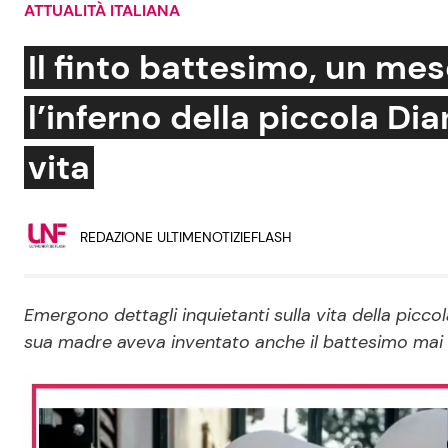
ATTUALITÀ ITALIANA
Soap Opera
Il finto battesimo, un mes
l’inferno della piccola Di
Social News
Benessere
vita
News dal mondo
Casa
Moda e Style
REDAZIONE ULTIMENOTIZIEFLASH
Mondo Mamma
News benessere
Emergono dettagli inquietanti sulla vita della picc
Salute
sua madre aveva inventato anche il battesimo mai
Viaggi e Turismo
Festività