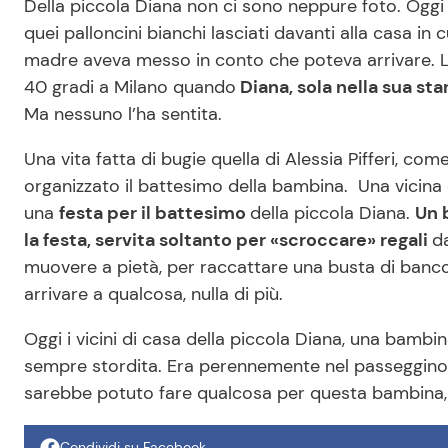
Della piccola Diana non ci sono neppure foto. Oggi 
quei palloncini bianchi lasciati davanti alla casa 
madre aveva messo in conto che poteva arrivare. L’h
40 gradi a Milano quando
Diana, sola nella sua st
Ma nessuno l’ha sentita.
Una vita fatta di bugie quella di Alessia Pifferi, c
organizzato il battesimo della bambina. Una vicina 
una
festa per il battesimo
della piccola Diana.
Un 
la festa, servita soltanto per «scroccare» regali
d
muovere a pietà, per raccattare una busta di banco
arrivare a qualcosa, nulla di più.
Oggi i vicini di casa della piccola Diana, una bambin
sempre stordita. Era perennemente nel passeggino, ma
sarebbe potuto fare qualcosa per questa bambina, 
Condividi su Facebook