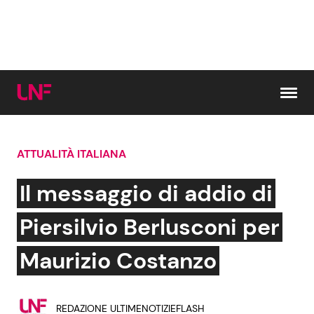
Vai al contenuto
ATTUALITÀ ITALIANA
Cerca:
Il messaggio di addio di
News e Cronaca
Gossip e TV
Piersilvio Berlusconi per
Attualità Italiana
Bellezze VIP
Maurizio Costanzo
Dal Mondo
Coppie VIP
REDAZIONE ULTIMENOTIZIEFLASH