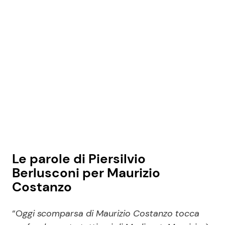
Seguici
Info
Chi siamo
Disclaimer e Privacy
Redazione
Le parole di Piersilvio
Contattaci
Berlusconi per Maurizio
Costanzo
Pubblicità
Privacy Policy
“O
ggi scomparsa di Maurizio Costanzo tocca