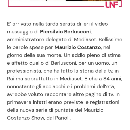
Benessere
Cucina e Ricette
E’ arrivato nella tarda serata di ieri il video
Casa
Consigli di Cucina
messaggio di
Piersilvio Berlusconi
,
amministratore delegato di Mediaset. Bellissime
Moda e Style
Dolci
le parole spese per
Maurizio Costanzo
, nel
giorno della sua morte. Un addio pieno di stima
Mondo Mamma
Le Ricette in TV
e affetto quello di Berlusconi, per un uomo, un
professionista, che ha fatto la storia della tv, in
News benessere
Primi Piatti
Rai ma soprattutto in Mediaset. E che a 84 anni,
nonostante gli acciacchi e i problemi dell’età,
Salute
Ricette Facili e Veloci
avrebbe voluto raccontare altre pagine di tv. In
primavera infatti erano previste le registrazioni
Viaggi e Turismo
Ricette Feste
della nuova serie di puntate del Maurizio
Costanzo Show, dal Parioli.
Festività
Ricette per Bambini