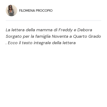
Economia
Fiction e Serie TV
FILOMENA PROCOPIO
Persone Scomparse
Programmi TV
La lettera della mamma di Freddy e Debora
Politica
Reality e Talent
Sorgato per la famiglia Noventa a Quarto Grado
. Ecco il testo integrale della lettera
Soap Opera
ShowBiz
Social News
News Cinema
News dal mondo
News Musica
News Spettacolo