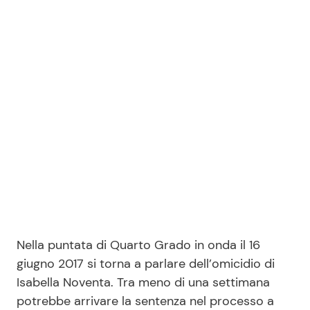
Benessere
Cucina e Ricette
Casa
Consigli di Cucina
Moda e Style
Dolci
Mondo Mamma
Le Ricette in TV
News benessere
Primi Piatti
Salute
Ricette Facili e Veloci
Nella puntata di Quarto Grado in onda il 16
Viaggi e Turismo
Ricette Feste
giugno 2017 si torna a parlare dell’omicidio di
Isabella Noventa. Tra meno di una settimana
Festività
Ricette per Bambini
potrebbe arrivare la sentenza nel processo a