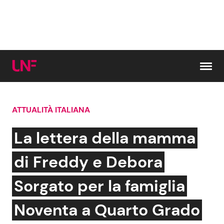
Vai al contenuto
ATTUALITÀ ITALIANA
Cerca:
La lettera della mamma
News e Cronaca
Gossip e TV
di Freddy e Debora
Attualità Italiana
Bellezze VIP
Sorgato per la famiglia
Dal Mondo
Coppie VIP
Noventa a Quarto Grado