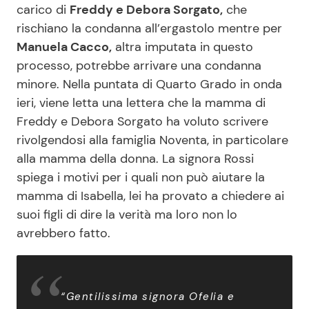
carico di
Freddy e Debora Sorgato,
che
rischiano la condanna all’ergastolo mentre per
Manuela Cacco,
altra imputata in questo
Seguici
processo, potrebbe arrivare una condanna
minore. Nella puntata di Quarto Grado in onda
ieri, viene letta una lettera che la mamma di
Freddy e Debora Sorgato ha voluto scrivere
Info
rivolgendosi alla famiglia Noventa, in particolare
Chi siamo
alla mamma della donna. La signora Rossi
spiega i motivi per i quali non può aiutare la
Disclaimer e Privacy
mamma di Isabella, lei ha provato a chiedere ai
Redazione
suoi figli di dire la verità ma loro non lo
Contattaci
avrebbero fatto.
Pubblicità
Privacy Policy
“Gentilissima signora Ofelia e