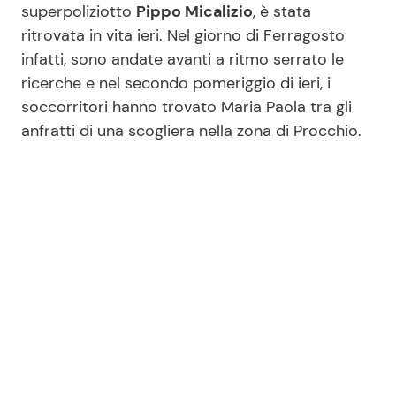
superpoliziotto
Pippo Micalizio
, è stata
ritrovata in vita ieri. Nel giorno di Ferragosto
infatti, sono andate avanti a ritmo serrato le
Seguici
ricerche e nel secondo pomeriggio di ieri, i
soccorritori hanno trovato Maria Paola tra gli
anfratti di una scogliera nella zona di Procchio.
Info
Chi siamo
Disclaimer e Privacy
Redazione
Contattaci
Pubblicità
Privacy Policy