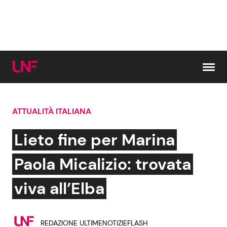
Vai al contenuto
ATTUALITÀ ITALIANA
Cerca:
Lieto fine per Marina
News e Cronaca
Gossip e TV
Paola Micalizio: trovata
Attualità Italiana
Bellezze VIP
viva all’Elba
Dal Mondo
Coppie VIP
REDAZIONE ULTIMENOTIZIEFLASH