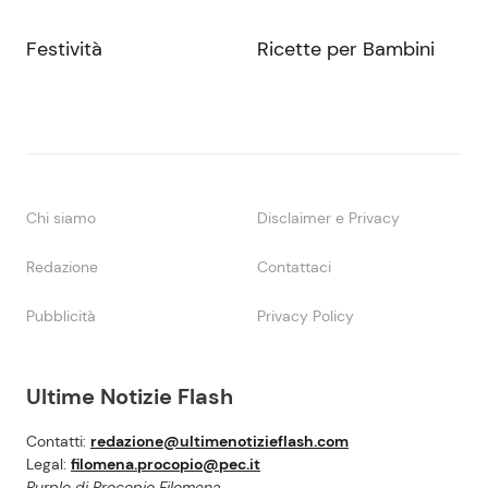
Festività
Ricette per Bambini
Chi siamo
Disclaimer e Privacy
Redazione
Contattaci
Pubblicità
Privacy Policy
Ultime Notizie Flash
Contatti:
redazione@ultimenotizieflash.com
Legal:
filomena.procopio@pec.it
Purple di Procopio Filomena