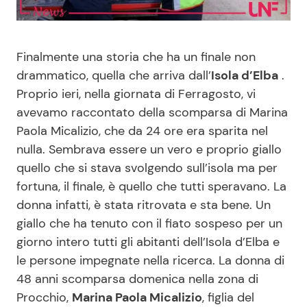
Benessere
Cucina e Ricette
Finalmente una storia che ha un finale non
Casa
Consigli di Cucina
drammatico, quella che arriva dall’
Isola d’Elba
.
Proprio ieri, nella giornata di Ferragosto, vi
Moda e Style
Dolci
avevamo raccontato della scomparsa di Marina
Paola Micalizio, che da 24 ore era sparita nel
Mondo Mamma
Le Ricette in TV
nulla. Sembrava essere un vero e proprio giallo
quello che si stava svolgendo sull’isola ma per
News benessere
Primi Piatti
fortuna, il finale, è quello che tutti speravano. La
donna infatti, è stata ritrovata e sta bene. Un
Salute
Ricette Facili e Veloci
giallo che ha tenuto con il fiato sospeso per un
giorno intero tutti gli abitanti dell’Isola d’Elba e
Viaggi e Turismo
Ricette Feste
le persone impegnate nella ricerca. La donna di
48 anni scomparsa domenica nella zona di
Festività
Ricette per Bambini
Procchio,
Marina Paola Micalizio
, figlia del