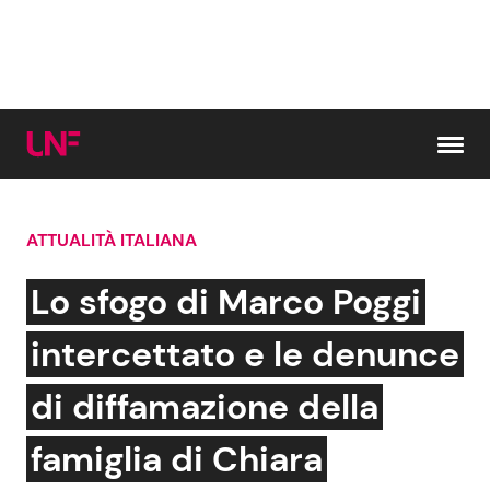
Vai al contenuto
ATTUALITÀ ITALIANA
Cerca:
Lo sfogo di Marco Poggi
News e Cronaca
Gossip e TV
intercettato e le denunce
Attualità Italiana
Bellezze VIP
di diffamazione della
Dal Mondo
Coppie VIP
famiglia di Chiara