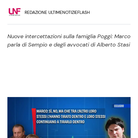
Economia
Fiction e Serie TV
REDAZIONE ULTIMENOTIZIEFLASH
Persone Scomparse
Programmi TV
Nuove intercettazioni sulla famiglia Poggi: Marco
Politica
Reality e Talent
parla di Sempio e degli avvocati di Alberto Stasi
Soap Opera
ShowBiz
Social News
News Cinema
News dal mondo
News Musica
News Spettacolo