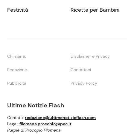
Festività
Ricette per Bambini
Chi siamo
Disclaimer e Privacy
Redazione
Contattaci
Pubblicità
Privacy Policy
Ultime Notizie Flash
Contatti:
redazione@ultimenotizieflash.com
Legal:
filomena.procopio@pec.it
Purple di Procopio Filomena