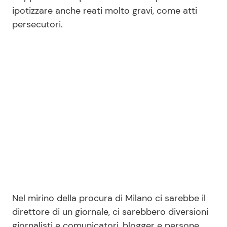
ipotizzare anche reati molto gravi, come atti
persecutori.
Seguici
Info
Chi siamo
Disclaimer e Privacy
Redazione
Contattaci
Pubblicità
Nel mirino della procura di Milano ci sarebbe il
Privacy Policy
direttore di un giornale, ci sarebbero diversioni
giornalisti e comunicatori, blogger e persone