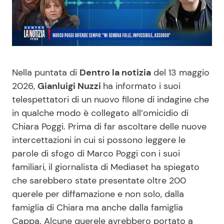
Benessere
Cucina e Ricette
Casa
Consigli di Cucina
Moda e Style
Dolci
Nella puntata di
Dentro la notizia
del 13 maggio
2026,
Gianluigi Nuzzi
ha informato i suoi
Mondo Mamma
Le Ricette in TV
telespettatori di un nuovo filone di indagine che
in qualche modo è collegato all’omicidio di
Chiara Poggi. Prima di far ascoltare delle nuove
News benessere
Primi Piatti
intercettazioni in cui si possono leggere le
parole di sfogo di Marco Poggi con i suoi
Salute
Ricette Facili e Veloci
familiari, il giornalista di Mediaset ha spiegato
che sarebbero state presentate oltre 200
Viaggi e Turismo
Ricette Feste
querele per diffamazione e non solo, dalla
famiglia di Chiara ma anche dalla famiglia
Festività
Ricette per Bambini
Cappa. Alcune querele avrebbero portato a