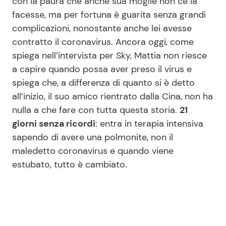
con la paura che anche sua moglie non ce la
facesse, ma per fortuna è guarita senza grandi
complicazioni, nonostante anche lei avesse
Seguici
contratto il coronavirus. Ancora oggi, come
spiega nell’intervista per Sky, Mattia non riesce
a capire quando possa aver preso il virus e
spiega che, a differenza di quanto si è detto
Info
all’inizio, il suo amico rientrato dalla Cina, non ha
nulla a che fare con tutta questa storia.
21
Chi siamo
giorni senza ricordi
: entra in terapia intensiva
Disclaimer e Privacy
sapendo di avere una polmonite, non il
maledetto coronavirus e quando viene
Redazione
estubato, tutto è cambiato.
Contattaci
Pubblicità
Privacy Policy