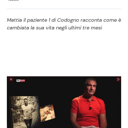
Economia
Fiction e Serie TV
Mattia il paziente 1 di Codogno racconta come è
Persone Scomparse
Programmi TV
cambiata la sua vita negli ultimi tre mesi
Politica
Reality e Talent
Soap Opera
ShowBiz
Social News
News Cinema
News dal mondo
News Musica
News Spettacolo