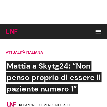
Vai al contenuto
ATTUALITÀ ITALIANA
Cerca:
Mattia a Skytg24: “Non
News e Cronaca
Gossip e TV
penso proprio di essere il
Attualità Italiana
Bellezze VIP
paziente numero 1”
Dal Mondo
Coppie VIP
REDAZIONE ULTIMENOTIZIEFLASH