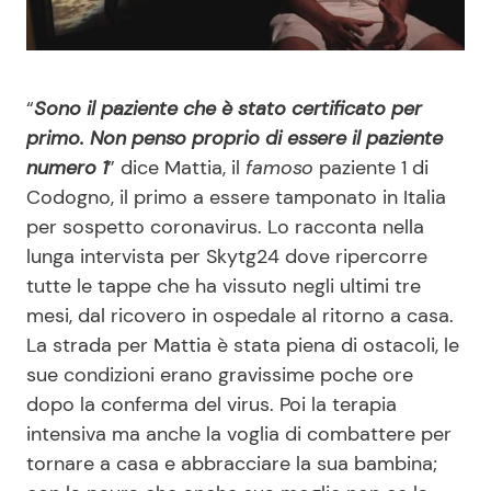
Benessere
Cucina e Ricette
Casa
Consigli di Cucina
“
Sono il paziente che è stato certificato per
primo. Non penso proprio di essere il paziente
Moda e Style
Dolci
numero 1
” dice Mattia, il
famoso
paziente 1 di
Codogno, il primo a essere tamponato in Italia
Mondo Mamma
Le Ricette in TV
per sospetto coronavirus. Lo racconta nella
lunga intervista per Skytg24 dove ripercorre
News benessere
Primi Piatti
tutte le tappe che ha vissuto negli ultimi tre
mesi, dal ricovero in ospedale al ritorno a casa.
Salute
Ricette Facili e Veloci
La strada per Mattia è stata piena di ostacoli, le
sue condizioni erano gravissime poche ore
dopo la conferma del virus. Poi la terapia
Viaggi e Turismo
Ricette Feste
intensiva ma anche la voglia di combattere per
tornare a casa e abbracciare la sua bambina;
Festività
Ricette per Bambini