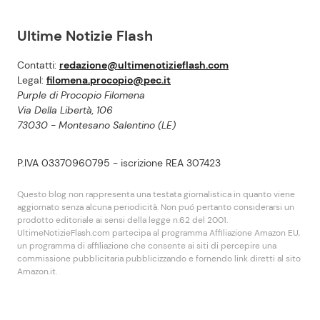
Ultime Notizie Flash
Contatti:
redazione@ultimenotizieflash.com
Legal:
filomena.procopio@pec.it
Purple di Procopio Filomena
Via Della Libertà, 106
73030 - Montesano Salentino (LE)
P.IVA 03370960795 - iscrizione REA 307423
Questo blog non rappresenta una testata giornalistica in quanto viene
aggiornato senza alcuna periodicità. Non puó pertanto considerarsi un
prodotto editoriale ai sensi della legge n.62 del 2001.
UltimeNotizieFlash.com partecipa al programma Affiliazione Amazon EU,
un programma di affiliazione che consente ai siti di percepire una
commissione pubblicitaria pubblicizzando e fornendo link diretti al sito
Amazon.it.