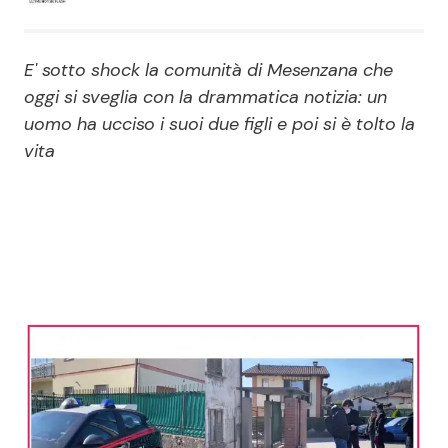
Economia
Fiction e Serie TV
E' sotto shock la comunità di Mesenzana che
Persone Scomparse
Programmi TV
oggi si sveglia con la drammatica notizia: un
uomo ha ucciso i suoi due figli e poi si è tolto la
Politica
Reality e Talent
vita
Soap Opera
ShowBiz
Social News
News Cinema
News dal mondo
News Musica
News Spettacolo