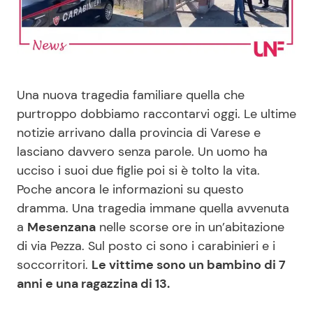
Benessere
Cucina e Ricette
Casa
Consigli di Cucina
Una nuova tragedia familiare quella che
Moda e Style
Dolci
purtroppo dobbiamo raccontarvi oggi. Le ultime
notizie arrivano dalla provincia di Varese e
Mondo Mamma
Le Ricette in TV
lasciano davvero senza parole. Un uomo ha
ucciso i suoi due figlie poi si è tolto la vita.
News benessere
Primi Piatti
Poche ancora le informazioni su questo
dramma. Una tragedia immane quella avvenuta
Salute
Ricette Facili e Veloci
a
Mesenzana
nelle scorse ore in un’abitazione
di via Pezza. Sul posto ci sono i carabinieri e i
Viaggi e Turismo
Ricette Feste
soccorritori.
Le vittime sono un bambino di 7
anni e una ragazzina di 13.
Festività
Ricette per Bambini