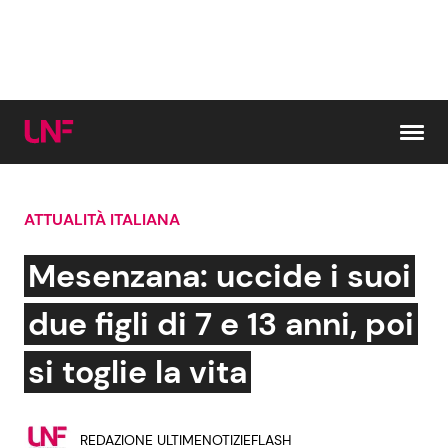
Vai al contenuto
ATTUALITÀ ITALIANA
Cerca:
Mesenzana: uccide i suoi
News e Cronaca
Gossip e TV
due figli di 7 e 13 anni, poi
Attualità Italiana
Bellezze VIP
si toglie la vita
Dal Mondo
Coppie VIP
REDAZIONE ULTIMENOTIZIEFLASH