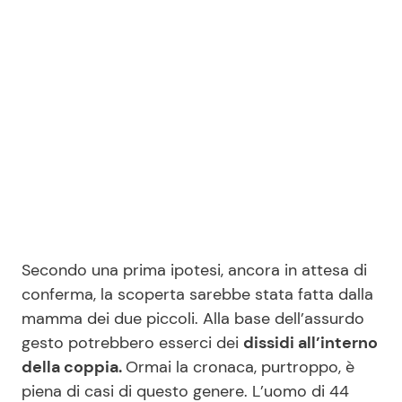
Seguici
Info
Chi siamo
Disclaimer e Privacy
Redazione
Secondo una prima ipotesi, ancora in attesa di
conferma, la scoperta sarebbe stata fatta dalla
Contattaci
mamma dei due piccoli. Alla base dell’assurdo
Pubblicità
gesto potrebbero esserci dei
dissidi all’interno
Privacy Policy
della coppia.
Ormai la cronaca, purtroppo, è
piena di casi di questo genere. L’uomo di 44