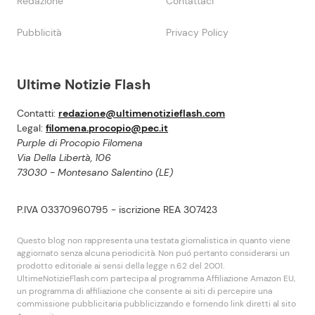
Redazione
Contattaci
Pubblicità
Privacy Policy
Ultime Notizie Flash
Contatti:
redazione@ultimenotizieflash.com
Legal:
filomena.procopio@pec.it
Purple di Procopio Filomena
Via Della Libertà, 106
73030 - Montesano Salentino (LE)
P.IVA 03370960795 - iscrizione REA 307423
Questo blog non rappresenta una testata giornalistica in quanto viene
aggiornato senza alcuna periodicità. Non puó pertanto considerarsi un
prodotto editoriale ai sensi della legge n.62 del 2001.
UltimeNotizieFlash.com partecipa al programma Affiliazione Amazon EU,
un programma di affiliazione che consente ai siti di percepire una
commissione pubblicitaria pubblicizzando e fornendo link diretti al sito