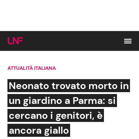
Vai al contenuto
ATTUALITÀ ITALIANA
Cerca:
Neonato trovato morto in
News e Cronaca
Gossip e TV
un giardino a Parma: si
Attualità Italiana
Bellezze VIP
cercano i genitori, è
Dal Mondo
Coppie VIP
ancora giallo