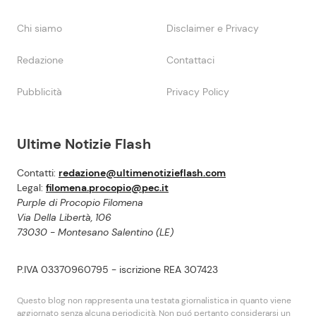
Chi siamo
Disclaimer e Privacy
Redazione
Contattaci
Pubblicità
Privacy Policy
Ultime Notizie Flash
Contatti:
redazione@ultimenotizieflash.com
Legal:
filomena.procopio@pec.it
Purple di Procopio Filomena
Via Della Libertà, 106
73030 - Montesano Salentino (LE)
P.IVA 03370960795 - iscrizione REA 307423
Questo blog non rappresenta una testata giornalistica in quanto viene
aggiornato senza alcuna periodicità. Non puó pertanto considerarsi un