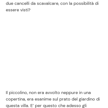
due cancelli da scavalcare, con la possibilità di
essere visti?
Seguici
Info
Chi siamo
Disclaimer e Privacy
Redazione
Contattaci
Pubblicità
Il piccolino, non era avvolto neppure in una
Privacy Policy
copertina, era esanime sul prato del giardino di
questa villa. E’ per questo che adesso gli