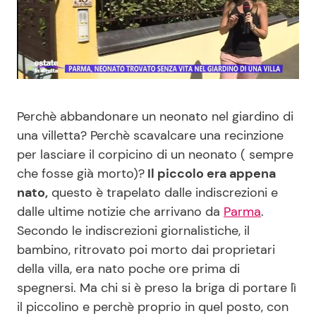
Benessere
Cucina e Ricette
Casa
Consigli di Cucina
Moda e Style
Dolci
Perchè abbandonare un neonato nel giardino di
una villetta? Perchè scavalcare una recinzione
Mondo Mamma
Le Ricette in TV
per lasciare il corpicino di un neonato ( sempre
che fosse già morto)?
Il piccolo era appena
News benessere
Primi Piatti
nato,
questo è trapelato dalle indiscrezioni e
dalle ultime notizie che arrivano da
Parma
.
Salute
Ricette Facili e Veloci
Secondo le indiscrezioni giornalistiche, il
bambino, ritrovato poi morto dai proprietari
Viaggi e Turismo
Ricette Feste
della villa, era nato poche ore prima di
spegnersi. Ma chi si è preso la briga di portare lì
Festività
Ricette per Bambini
il piccolino e perchè proprio in quel posto, con