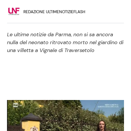
Economia
Fiction e Serie TV
REDAZIONE ULTIMENOTIZIEFLASH
Persone Scomparse
Programmi TV
Le ultime notizie da Parma, non si sa ancora
Politica
Reality e Talent
nulla del neonato ritrovato morto nel giardino di
una villetta a Vignale di Traversetolo
Soap Opera
ShowBiz
Social News
News Cinema
News dal mondo
News Musica
News Spettacolo