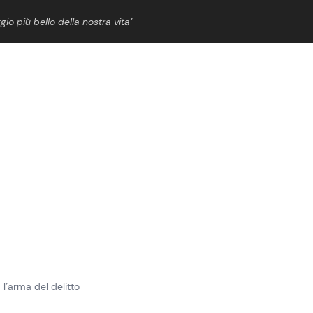
gio più bello della nostra vita”
ShowBiz
News Cinema
News Musica
News Spettacolo
 l’arma del delitto