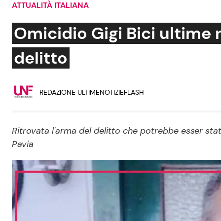
ATTUALITÀ ITALIANA
Soap Opera
Omicidio Gigi Bici ultime n
delitto
Social News
Benessere
REDAZIONE ULTIMENOTIZIEFLASH
News dal mondo
Casa
Moda e Style
Mondo Mamma
Ritrovata l'arma del delitto che potrebbe esser stata
Pavia
News benessere
Salute
Viaggi e Turismo
Festività