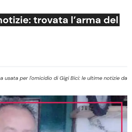
otizie: trovata l’arma del
Cucina e Ricette
Consigli di Cucina
Dolci
Le Ricette in TV
 usata per l'omicidio di Gigi Bici: le ultime notizie da
Primi Piatti
Ricette Facili e Veloci
Ricette Feste
Ricette per Bambini