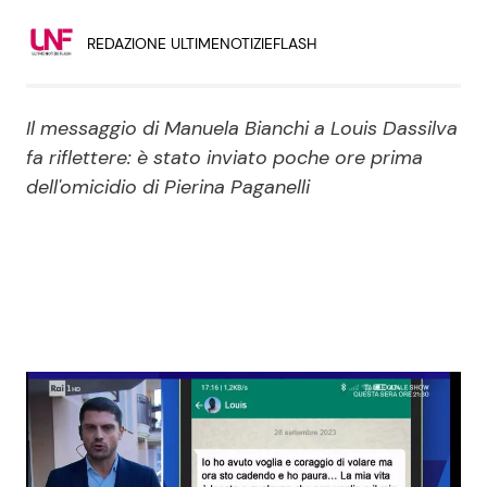
Economia
Fiction e Serie TV
REDAZIONE ULTIMENOTIZIEFLASH
Persone Scomparse
Programmi TV
Il messaggio di Manuela Bianchi a Louis Dassilva
Politica
Reality e Talent
fa riflettere: è stato inviato poche ore prima
dell'omicidio di Pierina Paganelli
Soap Opera
ShowBiz
Social News
News Cinema
News dal mondo
News Musica
News Spettacolo