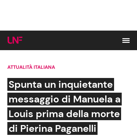
Vai al contenuto
ATTUALITÀ ITALIANA
Cerca:
Spunta un inquietante
News e Cronaca
Gossip e TV
messaggio di Manuela a
Attualità Italiana
Bellezze VIP
Louis prima della morte
Dal Mondo
Coppie VIP
di Pierina Paganelli