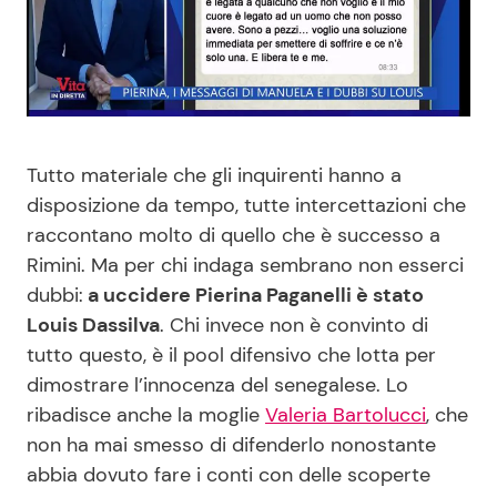
Benessere
Cucina e Ricette
Casa
Consigli di Cucina
Moda e Style
Dolci
Tutto materiale che gli inquirenti hanno a
disposizione da tempo, tutte intercettazioni che
Mondo Mamma
Le Ricette in TV
raccontano molto di quello che è successo a
Rimini. Ma per chi indaga sembrano non esserci
News benessere
Primi Piatti
dubbi:
a uccidere Pierina Paganelli è stato
Louis Dassilva
. Chi invece non è convinto di
Salute
Ricette Facili e Veloci
tutto questo, è il pool difensivo che lotta per
dimostrare l’innocenza del senegalese. Lo
Viaggi e Turismo
Ricette Feste
ribadisce anche la moglie
Valeria Bartolucci
, che
non ha mai smesso di difenderlo nonostante
Festività
Ricette per Bambini
abbia dovuto fare i conti con delle scoperte