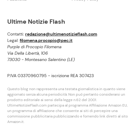
Ultime Notizie Flash
Contatti:
redazione@ultimenotizieflash.com
Legal:
filomena.procopio@pec.it
Purple di Procopio Filomena
Via Della Libertà, 106
73030 - Montesano Salentino (LE)
P.IVA 03370960795 - iscrizione REA 307423
Questo blog non rappresenta una testata giornalistica in quanto viene
aggiornato senza alcuna periodicità. Non puó pertanto considerarsi un
prodotto editoriale ai sensi della legge n.62 del 2001.
UltimeNotizieFlash.com partecipa al programma Affiliazione Amazon EU,
un programma di affiliazione che consente ai siti di percepire una
commissione pubblicitaria pubblicizzando e fornendo link diretti al sito
Amazon.it.