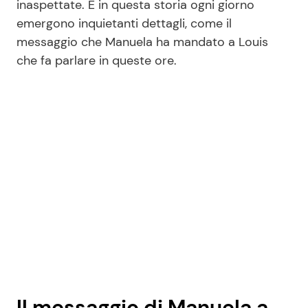
inaspettate. E in questa storia ogni giorno
emergono inquietanti dettagli, come il
messaggio che Manuela ha mandato a Louis
Seguici
che fa parlare in queste ore.
Info
Chi siamo
Disclaimer e Privacy
Redazione
Contattaci
Pubblicità
Privacy Policy
Il messaggio di Manuela a