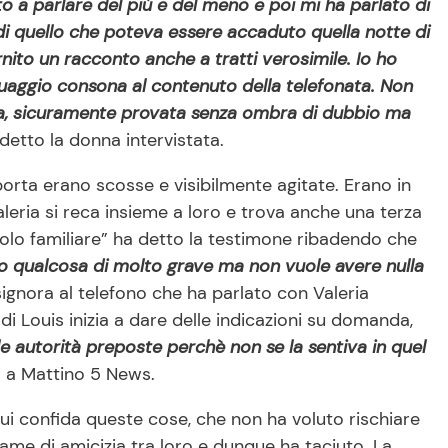
to a parlare del più e del meno e poi mi ha parlato di
di quello che poteva essere accaduto quella notte di
nito un racconto anche a tratti verosimile. Io ho
guaggio consona al contenuto della telefonata. Non
cida, sicuramente provata senza ombra di dubbio ma
detto la donna intervistata.
orta erano scosse e visibilmente agitate. Erano in
eria si reca insieme a loro e trova anche una terza
colo familiare” ha detto la testimone ribadendo che
o qualcosa di molto grave ma non vuole avere nulla
ignora al telefono che ha parlato con Valeria
i Louis inizia a dare delle indicazioni su domanda,
e autorità preposte perchè non se la sentiva in quel
a a Mattino 5 News.
cui confida queste cose, che non ha voluto rischiare
ame di amicizia tra loro e dunque ha taciuto. La