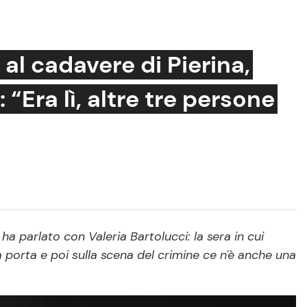
 al cadavere di Pierina,
 “Era lì, altre tre persone
Cucina e Ricette
Consigli di Cucina
Dolci
Le Ricette in TV
Primi Piatti
Ricette Facili e Veloci
a parlato con Valeria Bartolucci: la sera in cui
 porta e poi sulla scena del crimine ce n'è anche una
Ricette Feste
Ricette per Bambini