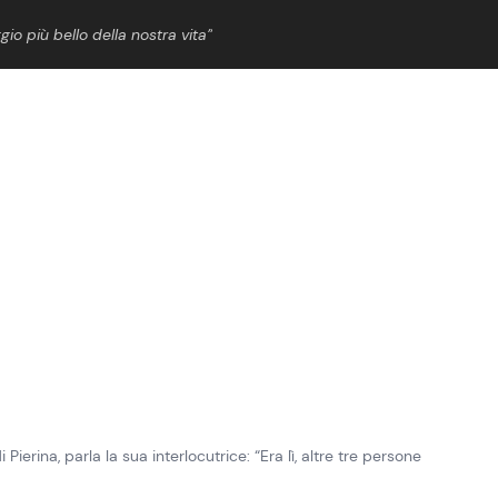
gio più bello della nostra vita”
ShowBiz
News Cinema
News Musica
News Spettacolo
Pierina, parla la sua interlocutrice: “Era lì, altre tre persone