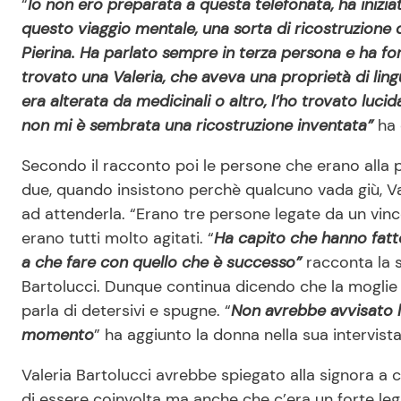
“
Io non ero preparata a questa telefonata, ha inizia
questo viaggio mentale, una sorta di ricostruzione 
Pierina. Ha parlato sempre in terza persona e ha for
trovato una Valeria, che aveva una proprietà di lin
era alterata da medicinali o altro, l’ho trovato lu
non mi è sembrata una ricostruzione inventata”
ha 
Secondo il racconto poi le persone che erano alla p
due, quando insistono perchè qualcuno vada giù, Val
ad attenderla. “Erano tre persone legate da un vin
erano tutti molto agitati. “
Ha capito che hanno fatt
a che fare con quello che è successo”
racconta la s
Bartolucci. Dunque continua dicendo che la moglie d
parla di detersivi e spugne. “
Non avrebbe avvisato l
momento
” ha aggiunto la donna nella sua intervist
Valeria Bartolucci avrebbe spiegato alla signora a 
di essere coinvolta ma anche che c’era un forte leg