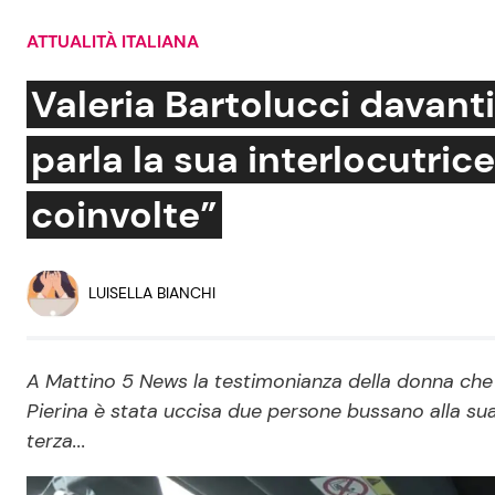
Soap Opera
ATTUALITÀ ITALIANA
Valeria Bartolucci davanti
parla la sua interlocutrice:
Social News
Benessere
coinvolte”
News dal mondo
Casa
Moda e Style
Mondo Mamma
LUISELLA BIANCHI
News benessere
Salute
A Mattino 5 News la testimonianza della donna che h
Pierina è stata uccisa due persone bussano alla sua
Viaggi e Turismo
terza...
Festività