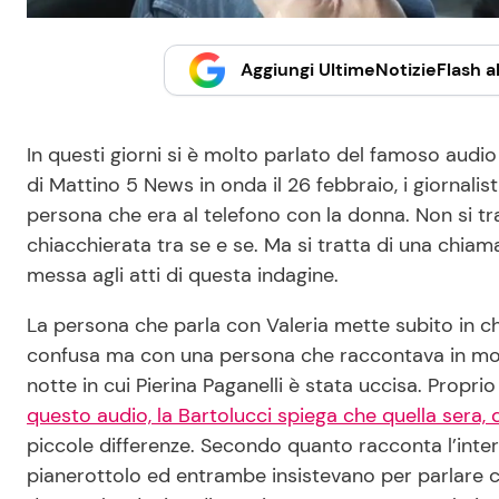
Aggiungi UltimeNotizieFlash al
In questi giorni si è molto parlato del famoso audi
di Mattino 5 News in onda il 26 febbraio, i giornalist
persona che era al telefono con la donna. Non si tr
chiacchierata tra se e se. Ma si tratta di una chia
messa agli atti di questa indagine.
La persona che parla con Valeria mette subito in c
confusa ma con una persona che raccontava in modo 
notte in cui Pierina Paganelli è stata uccisa. Propri
questo audio, la Bartolucci spiega che quella sera,
piccole differenze. Secondo quanto racconta l’inter
pianerottolo ed entrambe insistevano per parlare co