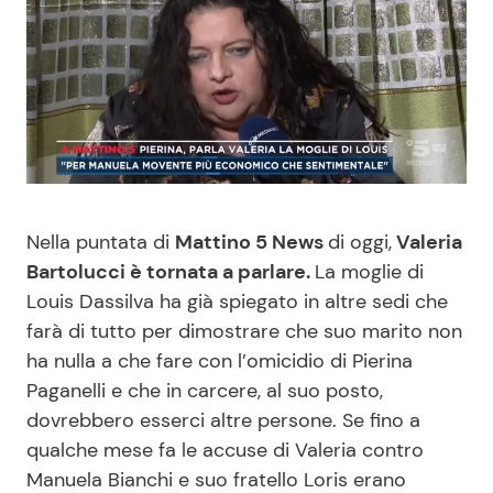
Benessere
Cucina e Ricette
Casa
Consigli di Cucina
Moda e Style
Dolci
Mondo Mamma
Le Ricette in TV
Nella puntata di
Mattino 5 News
di oggi,
Valeria
Bartolucci è tornata a parlare.
La moglie di
News benessere
Primi Piatti
Louis Dassilva ha già spiegato in altre sedi che
farà di tutto per dimostrare che suo marito non
Salute
Ricette Facili e Veloci
ha nulla a che fare con l’omicidio di Pierina
Paganelli e che in carcere, al suo posto,
Viaggi e Turismo
Ricette Feste
dovrebbero esserci altre persone. Se fino a
qualche mese fa le accuse di Valeria contro
Festività
Ricette per Bambini
Manuela Bianchi e suo fratello Loris erano