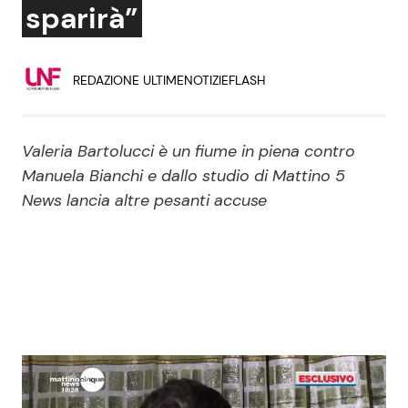
sparirà”
Economia
Fiction e Serie TV
Persone Scomparse
Programmi TV
REDAZIONE ULTIMENOTIZIEFLASH
Politica
Reality e Talent
Valeria Bartolucci è un fiume in piena contro
Soap Opera
Manuela Bianchi e dallo studio di Mattino 5
News lancia altre pesanti accuse
ShowBiz
Social News
News Cinema
News dal mondo
News Musica
News Spettacolo