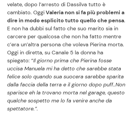
velate, dopo l’arresto di Dassilva tutto è
cambiato. Oggi
Valeria non si fa più problemi a
dire in modo esplicito tutto quello che pensa
.
Seguici
E non ha dubbi sul fatto che suo marito sia in
carcere per qualcosa che non ha fatto mentre
c’era un’altra persona che voleva Pierina morta.
Oggi in diretta, su Canale 5 la donna ha
Info
spiegato: “
Il giorno prima che Pierina fosse
Chi siamo
uccisa Manuela mi ha detto che sarebbe stata
felice solo quando sua suocera sarebbe sparita
Disclaimer e Privacy
dalla faccia della terra e il giorno dopo puff..Non
Redazione
sparisce eh la trovano morta nel garage, questo
Contattaci
qualche sospetto me lo fa venire anche da
spettatore.”.
Pubblicità
Privacy Policy