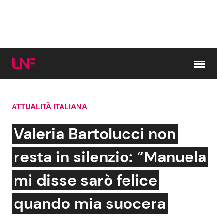
Vai al contenuto
ATTUALITÀ ITALIANA
Cerca:
Valeria Bartolucci non
News e Cronaca
Gossip e TV
resta in silenzio: “Manuela
Attualità Italiana
Bellezze VIP
mi disse sarò felice
Dal Mondo
Coppie VIP
quando mia suocera