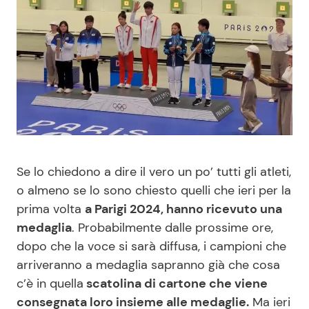
Benessere
Cucina e Ricette
Casa
Consigli di Cucina
Moda e Style
Dolci
Mondo Mamma
Le Ricette in TV
Se lo chiedono a dire il vero un po’ tutti gli atleti,
News benessere
Primi Piatti
o almeno se lo sono chiesto quelli che ieri per la
prima volta
a Parigi 2024, hanno ricevuto una
Salute
Ricette Facili e Veloci
medaglia
. Probabilmente dalle prossime ore,
dopo che la voce si sarà diffusa, i campioni che
Viaggi e Turismo
Ricette Feste
arriveranno a medaglia sapranno già che cosa
c’è in quella
scatolina di cartone che viene
Festività
Ricette per Bambini
consegnata loro insieme alle medaglie.
Ma ieri