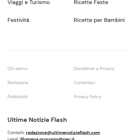
Viaggi e Turismo
Ricette Feste
Festività
Ricette per Bambini
Chi siamo
Disclaimer e Privacy
Redazione
Contattaci
Pubblicità
Privacy Policy
Ultime Notizie Flash
Contatti:
redazione@ultimenotizieflash.com
Legal:
filomena.procopio@pec.it