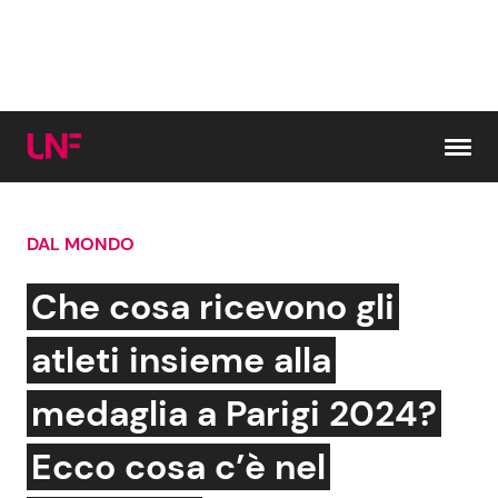
Vai al contenuto
DAL MONDO
Cerca:
Che cosa ricevono gli
News e Cronaca
Gossip e TV
atleti insieme alla
Attualità Italiana
Bellezze VIP
medaglia a Parigi 2024?
Dal Mondo
Coppie VIP
Ecco cosa c’è nel