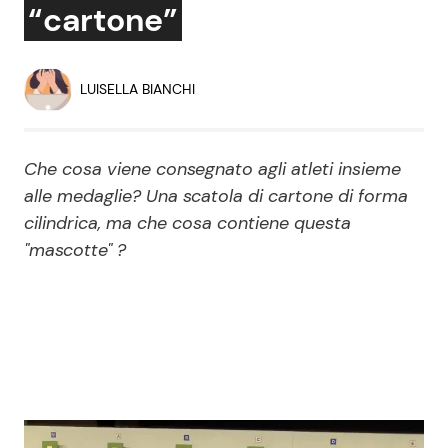
“cartone”
Economia
Fiction e Serie TV
Persone Scomparse
Programmi TV
LUISELLA BIANCHI
Politica
Reality e Talent
Che cosa viene consegnato agli atleti insieme
Soap Opera
alle medaglie? Una scatola di cartone di forma
cilindrica, ma che cosa contiene questa
"mascotte" ?
ShowBiz
Social News
News Cinema
News dal mondo
News Musica
News Spettacolo