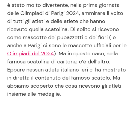
è stato molto divertente, nella prima giornata
delle Olimpiadi di Parigi 2024, ammirare il volto
di tutti gli atleti e delle atlete che hanno
Seguici
ricevuto quella scatolina. Di solito si ricevono
come mascotte dei pupazzetti o dei fiori ( e
anche a Parigi ci sono le mascotte ufficiali per le
Olimpiadi del 2024
). Ma in questo caso, nella
Info
famosa scatolina di cartone, c’è dell’altro.
Chi siamo
Eppure nessun atleta italiano ieri ci ha mostrato
in diretta il contenuto del famoso scatolo. Ma
Disclaimer e Privacy
abbiamo scoperto che cosa ricevono gli atleti
Redazione
insieme alle medaglie.
Contattaci
Pubblicità
Privacy Policy