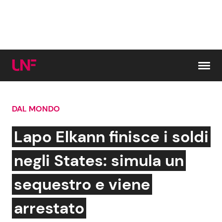
Vai al contenuto
DAL MONDO
Cerca:
Lapo Elkann finisce i soldi
News e Cronaca
Gossip e TV
negli States: simula un
Attualità Italiana
Bellezze VIP
sequestro e viene
Dal Mondo
Coppie VIP
arrestato