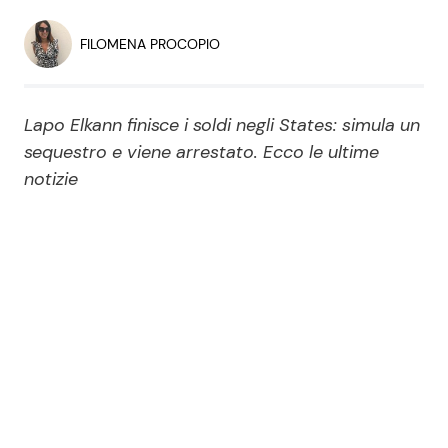
Economia
Fiction e Serie TV
FILOMENA PROCOPIO
Persone Scomparse
Programmi TV
Lapo Elkann finisce i soldi negli States: simula un
Politica
Reality e Talent
sequestro e viene arrestato. Ecco le ultime
notizie
Soap Opera
ShowBiz
Social News
News Cinema
News dal mondo
News Musica
News Spettacolo