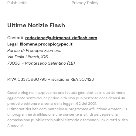
Pubblicità
Privacy Policy
Ultime Notizie Flash
Contatti:
redazione@ultimenotizieflash.com
Legal:
filomena.procopio@pec.it
Purple di Procopio Filomena
Via Della Libertà, 106
73030 - Montesano Salentino (LE)
P.IVA 03370960795 - iscrizione REA 307423
Questo blog non rappresenta una testata giornalistica in quanto viene
aggiornato senza alcuna periodicità. Non puó pertanto considerarsi un
prodotto editoriale ai sensi della legge n.62 del 2001.
UltimeNotizieFlash.com partecipa al programma Affiliazione Amazon EU,
un programma di affiliazione che consente ai siti di percepire una
commissione pubblicitaria pubblicizzando e fornendo link diretti al sito
Amazon.it.