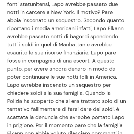
fonti statunitensi, Lapo avrebbe passato due
notti in carcere a New York. Il motivo? Pare
abbia inscenato un sequestro. Secondo quanto
Seguici
riportano i media americani infatti, Lapo Elkann
avrebbe passato notti di bagordi spendendo
tutti i soldi in quel di Manhattan e avrebbe
esaurito le sue risorse finanziarie. Lapo pare
Info
fosse in compagnia di una escort. A questo
Chi siamo
punto, per avere ancora denaro in modo da
poter continuare le sue notti folli in America,
Disclaimer e Privacy
Lapo avrebbe inscenato un sequestro per
Redazione
chiedere soldi alla sua famiglia. Quando la
Contattaci
Polizia ha scoperto che si era trattato solo di un
tentativo fallimentare di farsi dare dei soldi, è
Pubblicità
scattata la denuncia che avrebbe portato Lapo
Privacy Policy
in prigione. Per il momento pare che la famiglia
Elkann non abbia voluto rilasciare commenti in