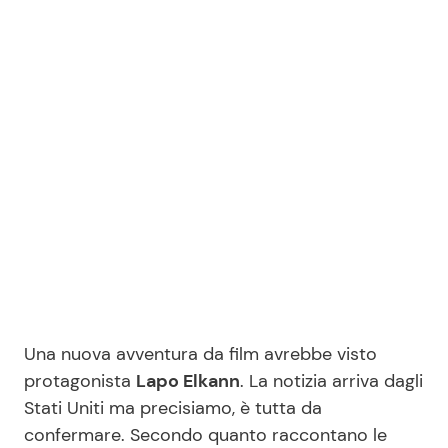
Benessere
Cucina e Ricette
Casa
Consigli di Cucina
Moda e Style
Dolci
Mondo Mamma
Le Ricette in TV
News benessere
Primi Piatti
Salute
Ricette Facili e Veloci
Una nuova avventura da film avrebbe visto
Viaggi e Turismo
Ricette Feste
protagonista
Lapo Elkann
. La notizia arriva dagli
Stati Uniti ma precisiamo, è tutta da
Festività
Ricette per Bambini
confermare. Secondo quanto raccontano le