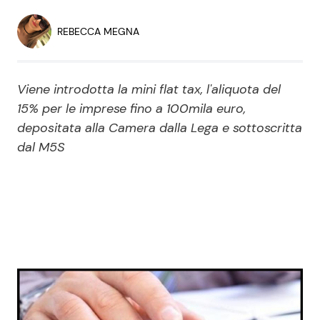
Economia
Fiction e Serie TV
REBECCA MEGNA
Persone Scomparse
Programmi TV
Viene introdotta la mini flat tax, l'aliquota del
Politica
Reality e Talent
15% per le imprese fino a 100mila euro,
depositata alla Camera dalla Lega e sottoscritta
Soap Opera
dal M5S
ShowBiz
Social News
News Cinema
News dal mondo
News Musica
News Spettacolo