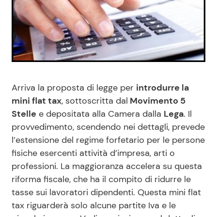
Benessere
Cucina e Ricette
Casa
Consigli di Cucina
Moda e Style
Dolci
Arriva la proposta di legge per
introdurre la
Mondo Mamma
Le Ricette in TV
mini flat tax
, sottoscritta dal
Movimento 5
Stelle
e depositata alla Camera dalla
Lega
. Il
News benessere
Primi Piatti
provvedimento, scendendo nei dettagli, prevede
l’estensione del regime forfetario per le persone
Salute
Ricette Facili e Veloci
fisiche esercenti attività d’impresa, arti o
professioni. La maggioranza accelera su questa
Viaggi e Turismo
Ricette Feste
riforma fiscale, che ha il compito di ridurre le
tasse sui lavoratori dipendenti. Questa mini flat
tax riguarderà solo alcune partite Iva e le
Festività
Ricette per Bambini