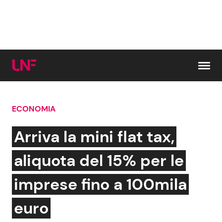
Vai al contenuto
ECONOMIA
Cerca:
Arriva la mini flat tax,
News e Cronaca
Gossip e TV
aliquota del 15% per le
Attualità Italiana
Bellezze VIP
imprese fino a 100mila
Dal Mondo
Coppie VIP
euro