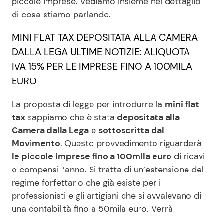
piccole imprese. Vediamo insieme nel dettaglio
di cosa stiamo parlando.
Seguici
MINI FLAT TAX DEPOSITATA ALLA CAMERA
DALLA LEGA ULTIME NOTIZIE: ALIQUOTA
IVA 15% PER LE IMPRESE FINO A 100MILA
EURO
Info
La proposta di legge per introdurre la
mini flat
Chi siamo
tax
sappiamo che è stata
depositata alla
Disclaimer e Privacy
Camera dalla Lega
e
sottoscritta dal
Movimento
. Questo provvedimento riguarderà
Redazione
le piccole imprese fino a 100mila euro
di ricavi
Contattaci
o compensi l’anno. Si tratta di un’estensione del
Pubblicità
regime forfettario che già esiste per i
professionisti e gli artigiani che si avvalevano di
Privacy Policy
una contabilità fino a 50mila euro. Verrà