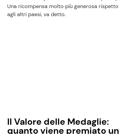
Una ricompensa molto più generosa rispetto
agli altri paesi, va detto.
Seguici
Info
Chi siamo
Disclaimer e Privacy
Redazione
Contattaci
Pubblicità
Il Valore delle Medaglie:
Privacy Policy
quanto viene premiato un