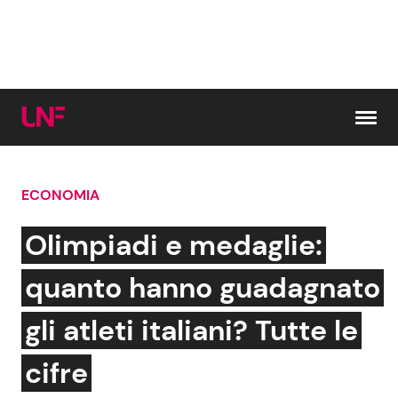
Vai al contenuto
ECONOMIA
Cerca:
Olimpiadi e medaglie:
News e Cronaca
Gossip e TV
quanto hanno guadagnato
Attualità Italiana
Bellezze VIP
gli atleti italiani? Tutte le
Dal Mondo
Coppie VIP
cifre