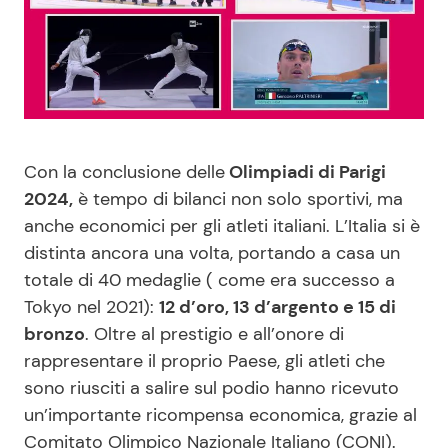
Benessere
Cucina e Ricette
Casa
Consigli di Cucina
Moda e Style
Dolci
Con la conclusione delle
Olimpiadi di Parigi
Mondo Mamma
Le Ricette in TV
2024,
è tempo di bilanci non solo sportivi, ma
anche economici per gli atleti italiani. L’Italia si è
distinta ancora una volta, portando a casa un
News benessere
Primi Piatti
totale di 40 medaglie ( come era successo a
Tokyo nel 2021):
12 d’oro, 13 d’argento e 15 di
Salute
Ricette Facili e Veloci
bronzo
. Oltre al prestigio e all’onore di
rappresentare il proprio Paese, gli atleti che
Viaggi e Turismo
Ricette Feste
sono riusciti a salire sul podio hanno ricevuto
un’importante ricompensa economica, grazie al
Festività
Ricette per Bambini
Comitato Olimpico Nazionale Italiano (CONI).