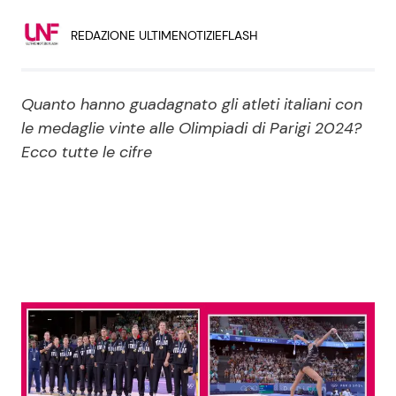
Economia
Fiction e Serie TV
REDAZIONE ULTIMENOTIZIEFLASH
Persone Scomparse
Programmi TV
Quanto hanno guadagnato gli atleti italiani con
Politica
Reality e Talent
le medaglie vinte alle Olimpiadi di Parigi 2024?
Ecco tutte le cifre
Soap Opera
ShowBiz
Social News
News Cinema
News dal mondo
News Musica
News Spettacolo