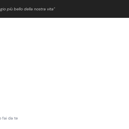
gio più bello della nostra vita”
ShowBiz
News Cinema
News Musica
News Spettacolo
 fai da te