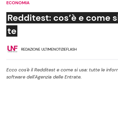
ECONOMIA
Soap Opera
Redditest: cos’è e come si
te
Social News
Benessere
REDAZIONE ULTIMENOTIZIEFLASH
News dal mondo
Casa
Moda e Style
Mondo Mamma
Ecco cos'è il Redditest e come si usa: tutte le info
software dell'Agenzia delle Entrate.
News benessere
Salute
Viaggi e Turismo
Festività