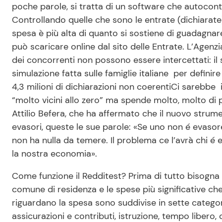
poche parole, si tratta di un software che autocont
Controllando quelle che sono le entrate (dichiarat
spesa è più alta di quanto si sostiene di guadagnare
può scaricare online dal sito delle Entrate. L’Agenzi
dei concorrenti non possono essere intercettati: i
simulazione fatta sulle famiglie italiane per defini
4,3 milioni di dichiarazioni non coerenti
Ci sarebbe in
“molto vicini allo zero” ma spende molto, molto di più
Attilio Befera, che ha affermato che il nuovo strum
evasori, queste le sue parole: «Se uno non é evaso
non ha nulla da temere. Il problema ce l’avrà chi é
la nostra economia».
Come funzione il Redditest? Prima di tutto bisogna i
comune di residenza e le spese più significative ch
riguardano la spesa sono suddivise in sette categor
assicurazioni e contributi, istruzione, tempo libero,