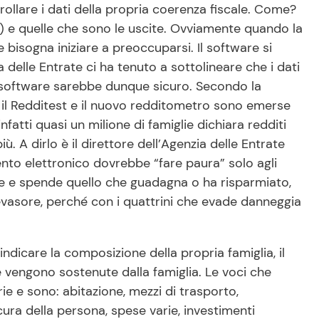
rollare i dati della propria coerenza fiscale. Come?
e) e quelle che sono le uscite. Ovviamente quando la
 bisogna iniziare a preoccuparsi. Il software si
a delle Entrate ci ha tenuto a sottolineare che i dati
l software sarebbe dunque sicuro. Secondo la
re il Redditest e il nuovo redditometro sono emerse
fatti quasi un milione di famiglie dichiara redditi
. A dirlo è il direttore dell’Agenzia delle Entrate
ento elettronico dovrebbe “fare paura” solo agli
re e spende quello che guadagna o ha risparmiato,
 evasore, perché con i quattrini che evade danneggia
ndicare la composizione della propria famiglia, il
e vengono sostenute dalla famiglia. Le voci che
ie e sono: abitazione, mezzi di trasporto,
 cura della persona, spese varie, investimenti