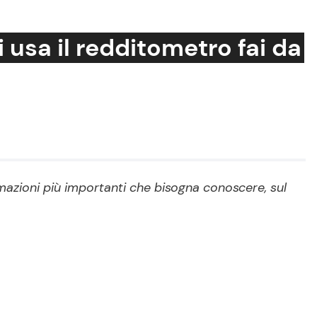
 usa il redditometro fai da
Cucina e Ricette
Consigli di Cucina
Dolci
Le Ricette in TV
rmazioni più importanti che bisogna conoscere, sul
Primi Piatti
Ricette Facili e Veloci
Ricette Feste
Ricette per Bambini