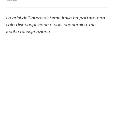
Economia
Fiction e Serie TV
La crisi dell'intero sistema Italia ha portato non
Persone Scomparse
Programmi TV
solo disoccupazione e crisi economica, ma
anche rassegnazione
Politica
Reality e Talent
Soap Opera
ShowBiz
Social News
News Cinema
News dal mondo
News Musica
News Spettacolo