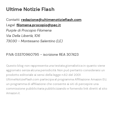
Ultime Notizie Flash
Contatti:
redazione@ultimenotizieflash.com
Legal:
filomena.procopio@pec.it
Purple di Procopio Filomena
Via Della Libertà, 106
73030 - Montesano Salentino (LE)
P.IVA 03370960795 - iscrizione REA 307423
Questo blog non rappresenta una testata giornalistica in quanto viene
aggiornato senza alcuna periodicità. Non puó pertanto considerarsi un
prodotto editoriale ai sensi della legge n.62 del 2001.
UltimeNotizieFlash.com partecipa al programma Affiliazione Amazon EU,
un programma di affiliazione che consente ai siti di percepire una
commissione pubblicitaria pubblicizzando e fornendo link diretti al sito
Amazon.it.