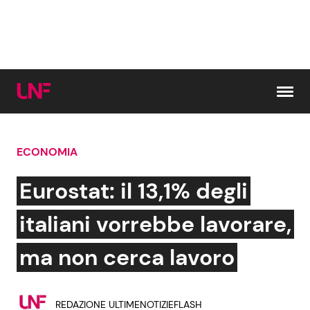
Vai al contenuto
ECONOMIA
Cerca:
Eurostat: il 13,1% degli
News e Cronaca
Gossip e TV
italiani vorrebbe lavorare,
Attualità Italiana
Bellezze VIP
ma non cerca lavoro
Dal Mondo
Coppie VIP
REDAZIONE ULTIMENOTIZIEFLASH