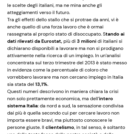
le scelte degli italiani, ma ne mina anche gli
atteggiamenti verso il futuro.
Tra gli effetti dello stallo che si protrae da anni, vi è
Seguici
anche quello di una forza lavoro che è ormai
rassegnata
al proprio stato di disoccupato. S
tando ai
dati rilevati da Eurostat,
più di
3 milioni
di italiani si
dichiarano disponibili a lavorare ma non si prodigano
Info
attivamente nella ricerca di un impiego. In un’analisi
concentrata sul terzo trimestre del 2013 è stato messo
Chi siamo
in evidenza come la percentuale di coloro che
vorrebbero lavorare ma non cercano impiego in Italia
Disclaimer e Privacy
sia stata del
13,1%.
Redazione
Questi numeri descrivono in maniera chiara la crisi
non solo prettamente economica, ma dell’
intero
Contattaci
sistema Italia
: da nord a sud, la sensazione condivisa
Pubblicità
dai più è quella secondo cui per cercare lavoro non
importa essere bravi, ma piuttosto conoscere le
Privacy Policy
persone giuste. Il
clientelismo
, in tal senso, è soltanto