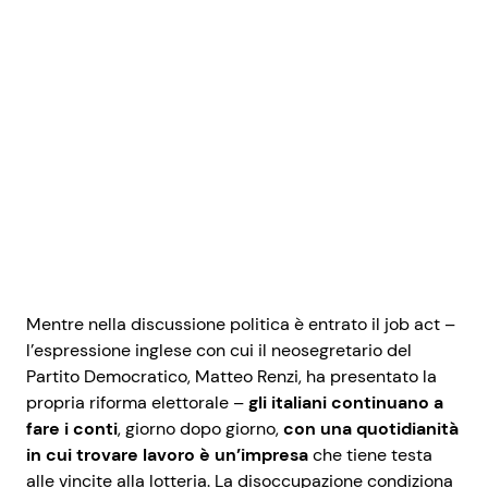
Benessere
Cucina e Ricette
Casa
Consigli di Cucina
Moda e Style
Dolci
Mondo Mamma
Le Ricette in TV
News benessere
Primi Piatti
Mentre nella discussione politica è entrato il
job act
–
Salute
Ricette Facili e Veloci
l’espressione inglese con cui il neosegretario del
Partito Democratico, Matteo Renzi, ha presentato la
Viaggi e Turismo
Ricette Feste
propria riforma elettorale –
gli italiani continuano a
fare i conti
, giorno dopo giorno,
con una quotidianità
in cui trovare lavoro è un’impresa
che tiene testa
Festività
Ricette per Bambini
alle vincite alla lotteria. La
disoccupazione
condiziona