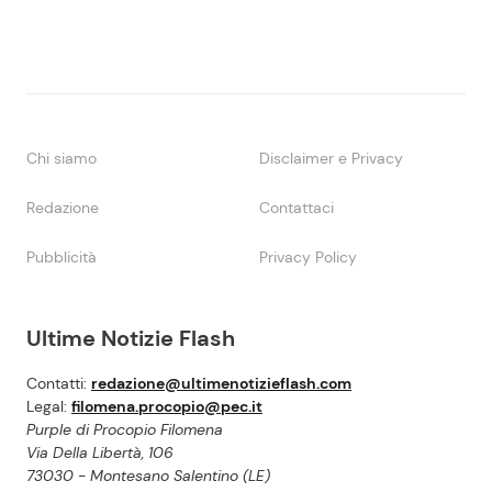
Chi siamo
Disclaimer e Privacy
Redazione
Contattaci
Pubblicità
Privacy Policy
Ultime Notizie Flash
Contatti:
redazione@ultimenotizieflash.com
Legal:
filomena.procopio@pec.it
Purple di Procopio Filomena
Via Della Libertà, 106
73030 - Montesano Salentino (LE)