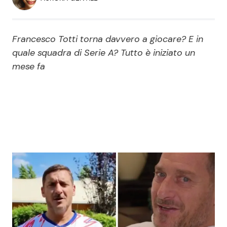
Economia
Fiction e Serie TV
Persone Scomparse
Programmi TV
Francesco Totti torna davvero a giocare? E in
quale squadra di Serie A? Tutto è iniziato un
Politica
mese fa
Reality e Talent
Soap Opera
ShowBiz
Social News
News Cinema
News dal mondo
News Musica
News Spettacolo