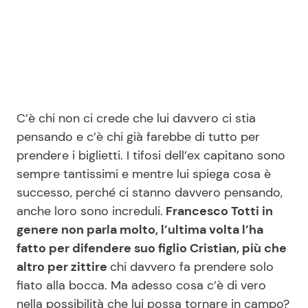
Seguici
C’è chi non ci crede che lui davvero ci stia
Info
pensando e c’è chi già farebbe di tutto per
prendere i biglietti. I tifosi dell’ex capitano sono
Chi siamo
sempre tantissimi e mentre lui spiega cosa è
Disclaimer e Privacy
successo, perché ci stanno davvero pensando,
Redazione
anche loro sono increduli.
Francesco Totti in
genere non parla molto, l’ultima volta l’ha
Contattaci
fatto per difendere suo figlio Cristian, più che
Pubblicità
altro per zittire
chi davvero fa prendere solo
Privacy Policy
fiato alla bocca. Ma adesso cosa c’è di vero
nella possibilità che lui possa tornare in campo?