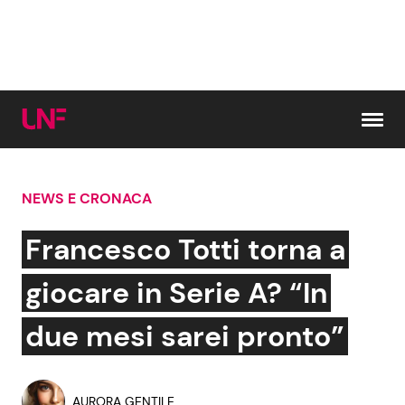
Vai al contenuto
NEWS E CRONACA
Cerca:
Francesco Totti torna a
News e Cronaca
Gossip e TV
giocare in Serie A? “In
Attualità Italiana
Bellezze VIP
due mesi sarei pronto”
Dal Mondo
Coppie VIP
AURORA GENTILE