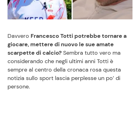
Benessere
Cucina e Ricette
Casa
Consigli di Cucina
Davvero
Francesco Totti potrebbe tornare a
Moda e Style
Dolci
giocare, mettere di nuovo le sue amate
scarpette di calcio?
Sembra tutto vero ma
considerando che negli ultimi anni Totti è
Mondo Mamma
Le Ricette in TV
sempre al centro della cronaca rosa questa
notizia sullo sport lascia perplesse un po’ di
News benessere
Primi Piatti
persone.
Salute
Ricette Facili e Veloci
Viaggi e Turismo
Ricette Feste
Festività
Ricette per Bambini