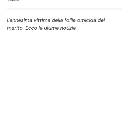
Economia
Fiction e Serie TV
L'ennesima vittima della follia omicida del
Persone Scomparse
Programmi TV
marito. Ecco le ultime notizie.
Politica
Reality e Talent
Soap Opera
ShowBiz
Social News
News Cinema
News dal mondo
News Musica
News Spettacolo