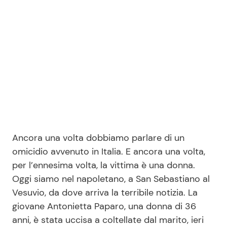
Benessere
Cucina e Ricette
Casa
Consigli di Cucina
Moda e Style
Dolci
Mondo Mamma
Le Ricette in TV
News benessere
Primi Piatti
Ancora una volta dobbiamo parlare di un
omicidio avvenuto in Italia. E ancora una volta,
Salute
Ricette Facili e Veloci
per l’ennesima volta, la vittima è una donna.
Oggi siamo nel napoletano, a San Sebastiano al
Viaggi e Turismo
Ricette Feste
Vesuvio, da dove arriva la terribile notizia. La
giovane Antonietta Paparo, una donna di 36
Festività
Ricette per Bambini
anni, è stata uccisa a coltellate dal marito, ieri