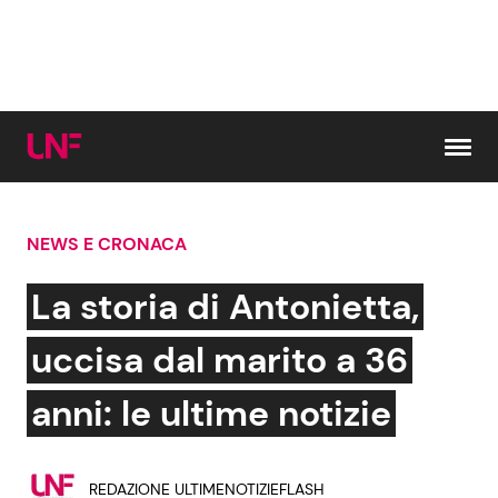
Vai al contenuto
NEWS E CRONACA
Cerca:
La storia di Antonietta,
News e Cronaca
Gossip e TV
uccisa dal marito a 36
Attualità Italiana
Bellezze VIP
anni: le ultime notizie
Dal Mondo
Coppie VIP
REDAZIONE ULTIMENOTIZIEFLASH