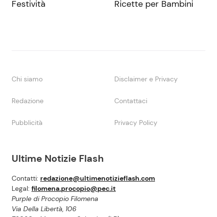
Festività
Ricette per Bambini
Chi siamo
Disclaimer e Privacy
Redazione
Contattaci
Pubblicità
Privacy Policy
Ultime Notizie Flash
Contatti:
redazione@ultimenotizieflash.com
Legal:
filomena.procopio@pec.it
Purple di Procopio Filomena
Via Della Libertà, 106