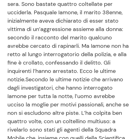
sera. Sono bastate quattro coltellate per
ucciderla. Pasquale Iamone, il marito 38enne,
inizialmente aveva dichiarato di esser stato
Seguici
vittima di un’aggressione assieme alla donna:
secondo il racconto del marito qualcuno
avrebbe cercato di rapinarli. Ma Iamone non ha
retto al lungo interrogatorio della polizia, e alla
Info
fine è crollato, confessando il delitto. Gli
Chi siamo
inquirenti l’hanno arrestato. Ecco le ultime
notizie.
Secondo le ultime notizie che arrivano
Disclaimer e Privacy
dagli investigatori, che hanno interrogato
Redazione
Iamone per tutta la notte, l’uomo avrebbe
Contattaci
ucciso la moglie per motivi passionali, anche se
non si escludono altre piste. L’ha colpita ben
Pubblicità
quattro volte, con un coltellino multiuso: a
Privacy Policy
rivelarlo sono stati gli agenti della Squadra
Mobile che, insieme con quelli della Scientifica,