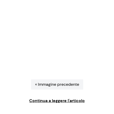
Benessere
Cucina e Ricette
Casa
Consigli di Cucina
Moda e Style
Dolci
Mondo Mamma
Le Ricette in TV
News benessere
Primi Piatti
Salute
Ricette Facili e Veloci
« Immagine precedente
Viaggi e Turismo
Ricette Feste
Continua a leggere l'articolo
Festività
Ricette per Bambini