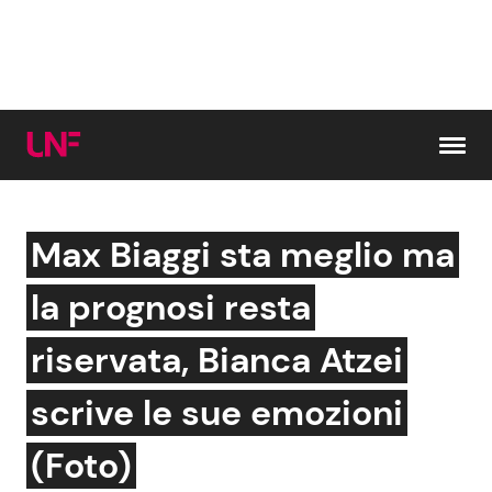
Vai al contenuto
Max Biaggi sta meglio ma
Cerca:
la prognosi resta
News e Cronaca
Gossip e TV
riservata, Bianca Atzei
Attualità Italiana
Bellezze VIP
scrive le sue emozioni
Dal Mondo
Coppie VIP
(Foto)