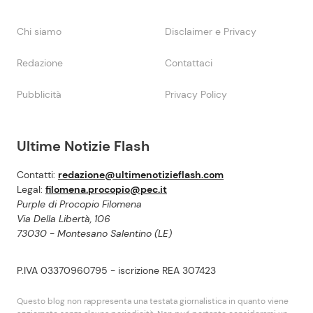
Chi siamo
Disclaimer e Privacy
Redazione
Contattaci
Pubblicità
Privacy Policy
Ultime Notizie Flash
Contatti:
redazione@ultimenotizieflash.com
Legal:
filomena.procopio@pec.it
Purple di Procopio Filomena
Via Della Libertà, 106
73030 - Montesano Salentino (LE)
P.IVA 03370960795 - iscrizione REA 307423
Questo blog non rappresenta una testata giornalistica in quanto viene