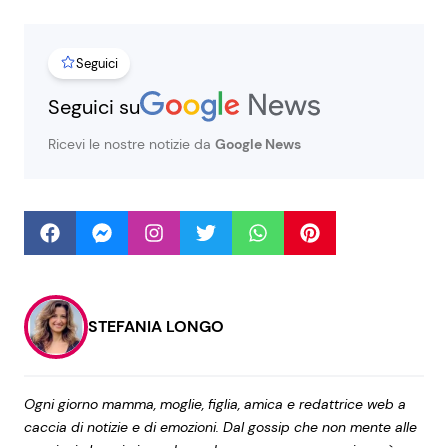
Seguici
Seguici
Seguici su
Ricevi le nostre notizie da
Google News
Info
Chi siamo
Disclaimer e Privacy
Redazione
STEFANIA LONGO
Contattaci
Pubblicità
Privacy Policy
Ogni giorno mamma, moglie, figlia, amica e redattrice web a
caccia di notizie e di emozioni. Dal gossip che non mente alle