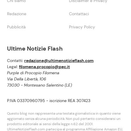
Chi siamo
Disclaimer e Privacy
Redazione
Contattaci
Pubblicità
Privacy Policy
Ultime Notizie Flash
Contatti:
redazione@ultimenotizieflash.com
Legal:
filomena.procopio@pec.it
Purple di Procopio Filomena
Via Della Libertà, 106
73030 - Montesano Salentino (LE)
P.IVA 03370960795 - iscrizione REA 307423
Questo blog non rappresenta una testata giornalistica in quanto viene
aggiornato senza alcuna periodicità. Non puó pertanto considerarsi un
prodotto editoriale ai sensi della legge n.62 del 2001.
UltimeNotizieFlash.com partecipa al programma Affiliazione Amazon EU,