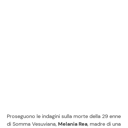
Benessere
Cucina e Ricette
Casa
Consigli di Cucina
Moda e Style
Dolci
Mondo Mamma
Le Ricette in TV
News benessere
Primi Piatti
Salute
Ricette Facili e Veloci
Viaggi e Turismo
Ricette Feste
Proseguono le indagini sulla morte della 29 enne
Festività
Ricette per Bambini
di Somma Vesuviana,
Melania Rea
, madre di una