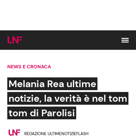
Vai al contenuto
NEWS E CRONACA
Cerca:
Melania Rea ultime
News e Cronaca
Gossip e TV
notizie, la verità è nel tom
Attualità Italiana
Bellezze VIP
tom di Parolisi
Dal Mondo
Coppie VIP
REDAZIONE ULTIMENOTIZIEFLASH