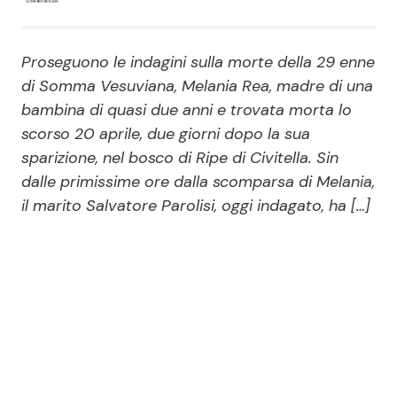
Economia
Fiction e Serie TV
Proseguono le indagini sulla morte della 29 enne
Persone Scomparse
Programmi TV
di Somma Vesuviana, Melania Rea, madre di una
bambina di quasi due anni e trovata morta lo
Politica
Reality e Talent
scorso 20 aprile, due giorni dopo la sua
sparizione, nel bosco di Ripe di Civitella. Sin
Soap Opera
dalle primissime ore dalla scomparsa di Melania,
il marito Salvatore Parolisi, oggi indagato, ha […]
ShowBiz
Social News
News Cinema
News dal mondo
News Musica
News Spettacolo