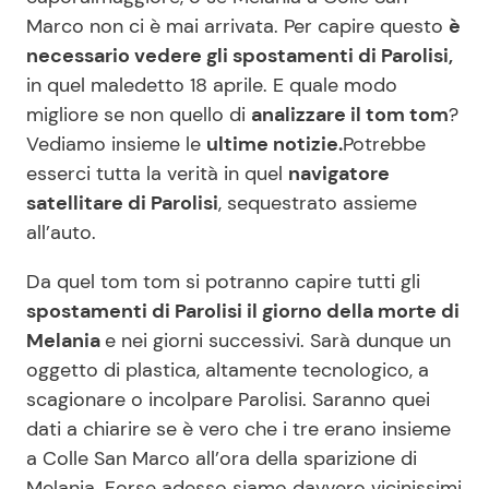
Marco non ci è mai arrivata. Per capire questo
è
necessario vedere gli spostamenti di Parolisi,
in quel maledetto 18 aprile. E quale modo
migliore se non quello di
analizzare il tom tom
?
Vediamo insieme le
ultime notizie.
Potrebbe
esserci tutta la verità in quel
navigatore
satellitare di Parolisi
, sequestrato assieme
all’auto.
Da quel tom tom si potranno capire tutti gli
spostamenti di Parolisi il giorno della morte di
Melania
e nei giorni successivi. Sarà dunque un
oggetto di plastica, altamente tecnologico, a
scagionare o incolpare Parolisi. Saranno quei
dati a chiarire se è vero che i tre erano insieme
a Colle San Marco all’ora della sparizione di
Melania. Forse adesso siamo davvero vicinissimi