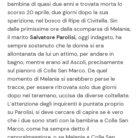
bambina di quasi due anni e trovata morta lo
scorso 20 aprile, due giorni dopo la sua
sparizione, nel bosco di Ripe di Civitella. Sin
Seguici
dalle primissime ore dalla scomparsa di Melania,
il marito
Salvatore Parolisi,
oggi indagato, ha
sempre sostenuto che la donna si era
allontanata da lui un attimo, per andare in
Info
bagno, mentre erano ad Ascoli, precisamente
Chi siamo
sul pianoro di Colle San Marco. Da quel
momento di Melania si sarebbero perse le
Disclaimer e Privacy
tracce, per essere ritrovata solo due giorni
Redazione
dopo nel teramano, uccisa da diverse coltellate.
Contattaci
L’attenzione degli inquirenti è puntata proprio
su Parolisi, si deve cercare di capire se è vero
Pubblicità
che i due sono stati con la bambina a Colle San
Privacy Policy
Marco, come ha sempre detto il
caporalmaggiore, o se Melania a Colle San