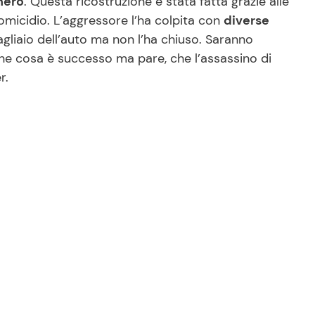
nero
. Questa ricostruzione è stata fatta grazie alle
omicidio. L’aggressore l’ha colpita con
diverse
agliaio dell’auto ma non l’ha chiuso. Saranno
 che cosa è successo ma pare, che l’assassino di
r.