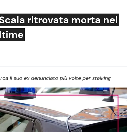
Scala ritrovata morta nel
ultime
Cucina e Ricette
Consigli di Cucina
Dolci
Le Ricette in TV
rca il suo ex denunciato più volte per stalking
Primi Piatti
Ricette Facili e Veloci
Ricette Feste
Ricette per Bambini