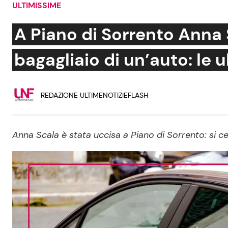
ULTIMISSIME
Soap Opera
A Piano di Sorrento Anna 
bagagliaio di un’auto: le 
Social News
Benessere
REDAZIONE ULTIMENOTIZIEFLASH
News dal mondo
Casa
Moda e Style
Mondo Mamma
Anna Scala è stata uccisa a Piano di Sorrento: si ce
News benessere
Salute
Viaggi e Turismo
Festività