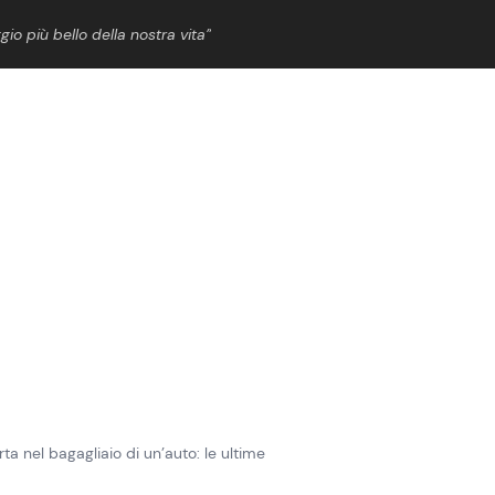
gio più bello della nostra vita”
ShowBiz
News Cinema
News Musica
News Spettacolo
ta nel bagagliaio di un’auto: le ultime