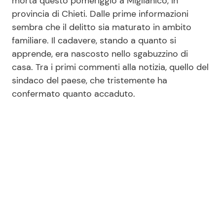
morta questo pomeriggio a Miglianico, in
provincia di Chieti. Dalle prime informazioni
sembra che il delitto sia maturato in ambito
Seguici
familiare. Il cadavere, stando a quanto si
apprende, era nascosto nello sgabuzzino di
casa. Tra i primi commenti alla notizia, quello del
sindaco del paese, che tristemente ha
Info
confermato quanto accaduto.
Chi siamo
Disclaimer e Privacy
Redazione
Contattaci
Pubblicità
Privacy Policy