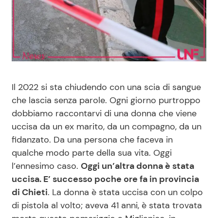
Benessere
Cucina e Ricette
Casa
Consigli di Cucina
Moda e Style
Dolci
Il 2022 si sta chiudendo con una scia di sangue
Mondo Mamma
Le Ricette in TV
che lascia senza parole. Ogni giorno purtroppo
dobbiamo raccontarvi di una donna che viene
News benessere
Primi Piatti
uccisa da un ex marito, da un compagno, da un
fidanzato. Da una persona che faceva in
Salute
Ricette Facili e Veloci
qualche modo parte della sua vita. Oggi
l’ennesimo caso.
Oggi un’altra donna è stata
uccisa. E’ successo poche ore fa in provincia
Viaggi e Turismo
Ricette Feste
di Chieti
. La donna è stata uccisa con un colpo
di pistola al volto; aveva 41 anni, è stata trovata
Festività
Ricette per Bambini