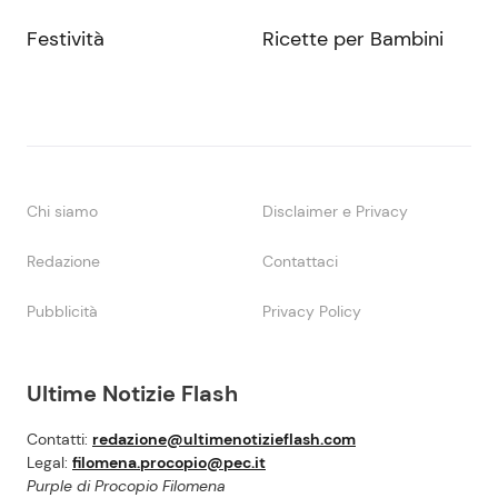
Festività
Ricette per Bambini
Chi siamo
Disclaimer e Privacy
Redazione
Contattaci
Pubblicità
Privacy Policy
Ultime Notizie Flash
Contatti:
redazione@ultimenotizieflash.com
Legal:
filomena.procopio@pec.it
Purple di Procopio Filomena