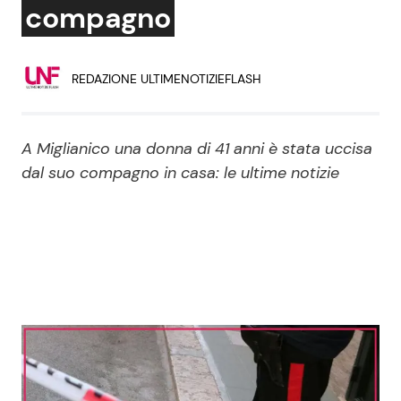
compagno
Economia
Fiction e Serie TV
Persone Scomparse
Programmi TV
REDAZIONE ULTIMENOTIZIEFLASH
Politica
Reality e Talent
A Miglianico una donna di 41 anni è stata uccisa
Soap Opera
dal suo compagno in casa: le ultime notizie
ShowBiz
Social News
News Cinema
News dal mondo
News Musica
News Spettacolo