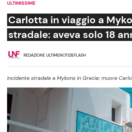
ULTIMISSIME
Soap Opera
Carlotta in viaggio a Myk
stradale: aveva solo 18 an
Social News
Benessere
REDAZIONE ULTIMENOTIZIEFLASH
News dal mondo
Casa
Moda e Style
Mondo Mamma
Incidente stradale a Mykons in Grecia: muore Carlo
News benessere
Salute
Viaggi e Turismo
Festività