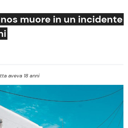
onos muore in un incidente
ni
Cucina e Ricette
Consigli di Cucina
Dolci
Le Ricette in TV
tta aveva 18 anni
Primi Piatti
Ricette Facili e Veloci
Ricette Feste
Ricette per Bambini