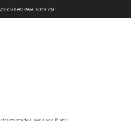
gio più bello della nostra vita”
ShowBiz
News Cinema
News Musica
News Spettacolo
cidente stradale: aveva solo 18 anni